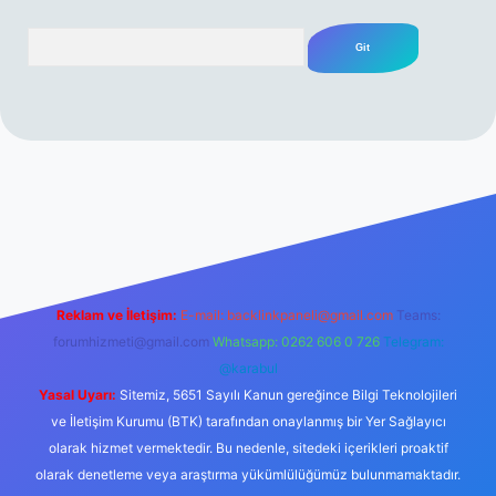
Arama
 sitesi
tulipbetgiris.org
Reklam ve İletişim:
E-mail:
backlinkpaneli@gmail.com
Teams:
forumhizmeti@gmail.com
Whatsapp: 0262 606 0 726
Telegram:
@karabul
Yasal Uyarı:
Sitemiz, 5651 Sayılı Kanun gereğince Bilgi Teknolojileri
ve İletişim Kurumu (BTK) tarafından onaylanmış bir Yer Sağlayıcı
olarak hizmet vermektedir. Bu nedenle, sitedeki içerikleri proaktif
olarak denetleme veya araştırma yükümlülüğümüz bulunmamaktadır.