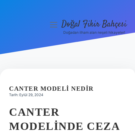
Doğal Fikir Bahçesi
menüyü
aç
Doğadan ilham alan neşeli hikayeler!
Anasayfa
Gizlilik Politikası
Yasal Uyarı
Hakkımızda
CANTER MODELI NEDIR
Tarih: Eylül 29, 2024
CANTER
MODELINDE CEZA