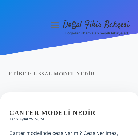
Doğal Fikir Bahçesi
menüyü
aç
Doğadan ilham alan neşeli hikayeler!
Anasayfa
Gizlilik Politikası
Yasal Uyarı
ETIKET:
USSAL MODEL NEDIR
Hakkımızda
CANTER MODELI NEDIR
Tarih: Eylül 29, 2024
Canter modelinde ceza var mı? Ceza verilmez,