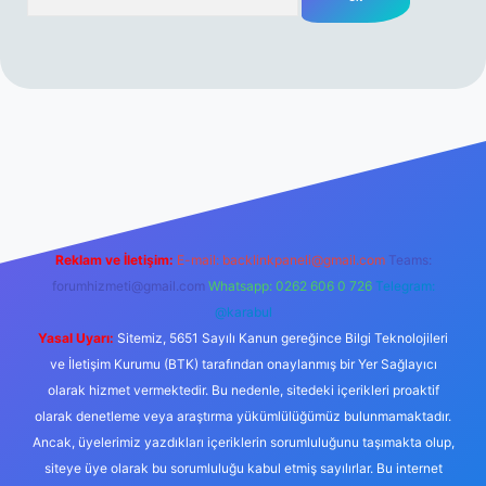
rabet resmi sitesi
tulipbetgiris.org
Reklam ve İletişim:
E-mail:
backlinkpaneli@gmail.com
Teams:
forumhizmeti@gmail.com
Whatsapp: 0262 606 0 726
Telegram:
@karabul
Yasal Uyarı:
Sitemiz, 5651 Sayılı Kanun gereğince Bilgi Teknolojileri
ve İletişim Kurumu (BTK) tarafından onaylanmış bir Yer Sağlayıcı
olarak hizmet vermektedir. Bu nedenle, sitedeki içerikleri proaktif
olarak denetleme veya araştırma yükümlülüğümüz bulunmamaktadır.
Ancak, üyelerimiz yazdıkları içeriklerin sorumluluğunu taşımakta olup,
siteye üye olarak bu sorumluluğu kabul etmiş sayılırlar. Bu internet