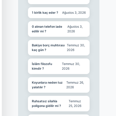
1 birlik kaç eder ?
Ağustos 3, 2026
0 alınan telefon iade
Ağustos 3,
edilir mi ?
2026
Bakiye borç muhtırası
Temmuz 30,
kaç gün ?
2026
İslâm filozofu
Temmuz 30,
kimdir ?
2026
Koyunlara neden tuz
Temmuz 26,
yalatılır ?
2026
Ruhsatsız silahla
Temmuz
poligona gidilir mi ?
25, 2026