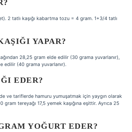
R?
t). 2 tatlı kaşığı kabartma tozu = 4 gram. 1+3/4 tatlı
KAŞIĞI YAPAR?
ağından 28,25 gram elde edilir (30 grama yuvarlanır),
 edilir (40 grama yuvarlanır).
IĞI EDER?
nde ve tariflerde hamuru yumuşatmak için yaygın olarak
50 gram tereyağı 17,5 yemek kaşığına eşittir. Ayrıca 25
 GRAM YOĞURT EDER?