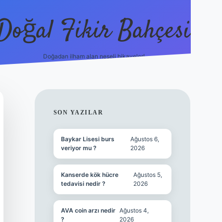
Doğal Fikir Bahçesi
Doğadan ilham alan neşeli hikayeler!
grandoperabet resmi sit
SIDEBAR
SON YAZILAR
Baykar Lisesi burs
Ağustos 6,
veriyor mu ?
2026
Kanserde kök hücre
Ağustos 5,
tedavisi nedir ?
2026
AVA coin arzı nedir
Ağustos 4,
?
2026