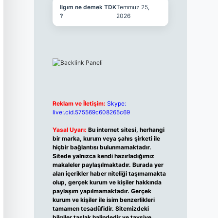
Ilgım ne demek TDK
Temmuz 25,
?
2026
Reklam ve İletişim:
Skype:
live:.cid.575569c608265c69
Yasal Uyarı:
Bu internet sitesi, herhangi
bir marka, kurum veya şahıs şirketi ile
hiçbir bağlantısı bulunmamaktadır.
Sitede yalnızca kendi hazırladığımız
makaleler paylaşılmaktadır. Burada yer
alan içerikler haber niteliği taşımamakta
olup, gerçek kurum ve kişiler hakkında
paylaşım yapılmamaktadır. Gerçek
kurum ve kişiler ile isim benzerlikleri
tamamen tesadüfidir. Sitemizdeki
bilgiler taslak halindedir ve tavsiye