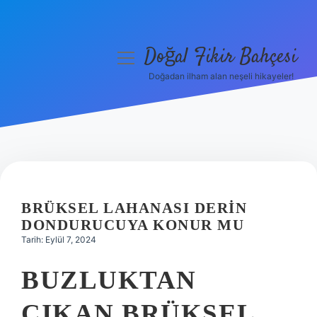
Doğal Fikir Bahçesi
menüyü
aç
Doğadan ilham alan neşeli hikayeler!
Anasayfa
Gizlilik Politikası
Yasal Uyarı
Hakkımızda
BRÜKSEL LAHANASI DERIN
DONDURUCUYA KONUR MU
Tarih: Eylül 7, 2024
BUZLUKTAN
ÇIKAN BRÜKSEL