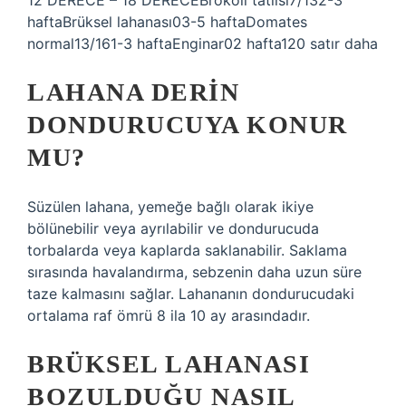
12 DERECE – 18 DERECEBrokoli tatlısı7/132-3
haftaBrüksel lahanası03-5 haftaDomates
normal13/161-3 haftaEnginar02 hafta120 satır daha
LAHANA DERIN
DONDURUCUYA KONUR
MU?
Süzülen lahana, yemeğe bağlı olarak ikiye
bölünebilir veya ayrılabilir ve dondurucuda
torbalarda veya kaplarda saklanabilir. Saklama
sırasında havalandırma, sebzenin daha uzun süre
taze kalmasını sağlar. Lahananın dondurucudaki
ortalama raf ömrü 8 ila 10 ay arasındadır.
BRÜKSEL LAHANASI
BOZULDUĞU NASIL