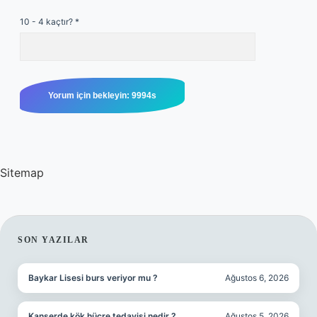
10 - 4 kaçtır?
*
Sitemap
SIDEBAR
SON YAZILAR
Baykar Lisesi burs veriyor mu ?
Ağustos 6, 2026
Kanserde kök hücre tedavisi nedir ?
Ağustos 5, 2026