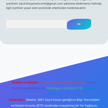
içerikleri,
backlinkpanelicomtr@gmail.com
adresine bildirmeniz halinde,
ilgili içerikler yasal süre içerisinde sitemizden kaldırılacaktır.
Arama
esi
tulipbetgiris.org
Reklam ve İletişim:
E-mail:
backlinkpaneli@gmail.com
Teams:
forumhizmeti@gmail.com
Whatsapp: 0262 606 0 726
Telegram:
@karabul
Yasal Uyarı:
Sitemiz, 5651 Sayılı Kanun gereğince Bilgi Teknolojileri
ve İletişim Kurumu (BTK) tarafından onaylanmış bir Yer Sağlayıcı