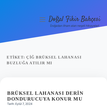
Doğal Fikir Bahçesi
menüyü
aç
Doğadan ilham alan neşeli hikayeler!
Anasayfa
Gizlilik Politikası
Yasal Uyarı
ETIKET:
ÇIĞ BRÜKSEL LAHANASI
BUZLUĞA ATILIR MI
Hakkımızda
BRÜKSEL LAHANASI DERIN
DONDURUCUYA KONUR MU
Tarih: Eylül 7, 2024