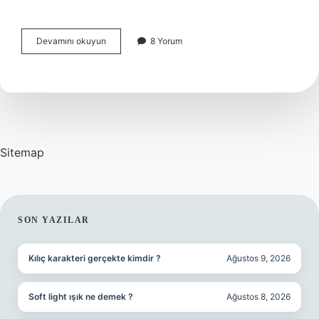
Brüksel
Devamını okuyun
8 Yorum
Lahanası
Derin
Dondurucuya
Konur
Mu
Sitemap
SIDEBAR
SON YAZILAR
Kılıç karakteri gerçekte kimdir ?
Ağustos 9, 2026
Soft light ışık ne demek ?
Ağustos 8, 2026