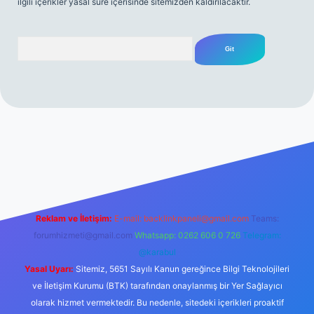
ilgili içerikler yasal süre içerisinde sitemizden kaldırılacaktır.
Arama
rabet resmi sitesi
tulipbetgiris.org
Reklam ve İletişim:
E-mail:
backlinkpaneli@gmail.com
Teams:
forumhizmeti@gmail.com
Whatsapp: 0262 606 0 726
Telegram:
@karabul
Yasal Uyarı:
Sitemiz, 5651 Sayılı Kanun gereğince Bilgi Teknolojileri
ve İletişim Kurumu (BTK) tarafından onaylanmış bir Yer Sağlayıcı
olarak hizmet vermektedir. Bu nedenle, sitedeki içerikleri proaktif