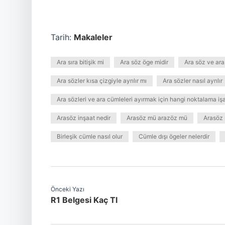
Tarih:
Makaleler
Ara sıra bitişik mi
Ara söz öge midir
Ara söz ve ara
Ara sözler kısa çizgiyle ayrılır mı
Ara sözler nasıl ayrılır
Ara sözleri ve ara cümleleri ayırmak için hangi noktalama işar
Arasöz inşaat nedir
Arasöz mü arazöz mü
Arasöz 
Birleşik cümle nasıl olur
Cümle dışı ögeler nelerdir
Önceki Yazı
R1 Belgesi Kaç Tl