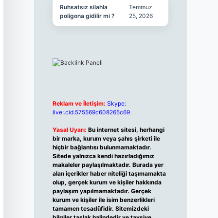
Ruhsatsız silahla
Temmuz
poligona gidilir mi ?
25, 2026
Reklam ve İletişim:
Skype:
live:.cid.575569c608265c69
Yasal Uyarı:
Bu internet sitesi, herhangi
bir marka, kurum veya şahıs şirketi ile
hiçbir bağlantısı bulunmamaktadır.
Sitede yalnızca kendi hazırladığımız
makaleler paylaşılmaktadır. Burada yer
alan içerikler haber niteliği taşımamakta
olup, gerçek kurum ve kişiler hakkında
paylaşım yapılmamaktadır. Gerçek
kurum ve kişiler ile isim benzerlikleri
tamamen tesadüfidir. Sitemizdeki
bilgiler taslak halindedir ve tavsiye