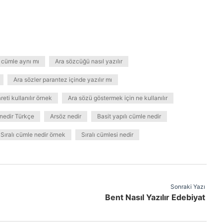
 cümle aynı mı
Ara sözcüğü nasıl yazılır
Ara sözler parantez içinde yazılır mı
eti kullanılır örnek
Ara sözü göstermek için ne kullanılır
nedir Türkçe
Arsöz nedir
Basit yapılı cümle nedir
Sıralı cümle nedir örnek
Sıralı cümlesi nedir
Sonraki Yazı
Bent Nasıl Yazılır Edebiyat