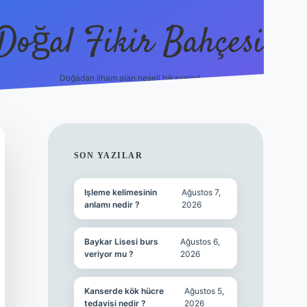
Doğal Fikir Bahçesi
Doğadan ilham alan neşeli hikayeler!
grandoperabet resmi s
SIDEBAR
SON YAZILAR
Işleme kelimesinin
Ağustos 7,
anlamı nedir ?
2026
Baykar Lisesi burs
Ağustos 6,
veriyor mu ?
2026
Kanserde kök hücre
Ağustos 5,
tedavisi nedir ?
2026