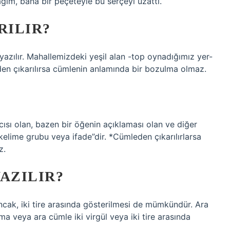
ım, bana bir peçeteyle bu serçeyi uzattı.
RILIR?
 yazılır. Mahallemizdeki yeşil alan -top oynadığımız yer-
n çıkarılırsa cümlenin anlamında bir bozulma olmaz.
ı olan, bazen bir öğenin açıklaması olan ve diğer
 kelime grubu veya ifade”dir. *Cümleden çıkarılırlarsa
z.
AZILIR?
 Ancak, iki tire arasında gösterilmesi de mümkündür. Ara
şma veya ara cümle iki virgül veya iki tire arasında