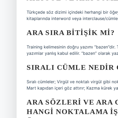
Türkçede söz dizimi içindeki herhangi bir öğe
kitaplarında interword veya interclause/cümle 
ARA SIRA BITIŞIK MI?
Training kelimesinin doğru yazımı “bazen”dir.
yazımlar yanlış kabul edilir. “bazen” olarak ya
SIRALI CÜMLE NEDIR
Sıralı cümleler; Virgül ve noktalı virgül gibi n
Mart kapıdan içeri göz attırır; Kazma kürek ya
ARA SÖZLERI VE ARA
HANGI NOKTALAMA IŞ