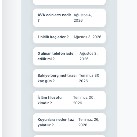
AVA coin arzı nedir
Ağustos 4,
?
2026
1 birlik kaç eder ?
Ağustos 3, 2026
0 alınan telefon iade
Ağustos 3,
edilir mi ?
2026
Bakiye borç muhtırası
Temmuz 30,
kaç gün ?
2026
İslâm filozofu
Temmuz 30,
kimdir ?
2026
Koyunlara neden tuz
Temmuz 26,
yalatılır ?
2026