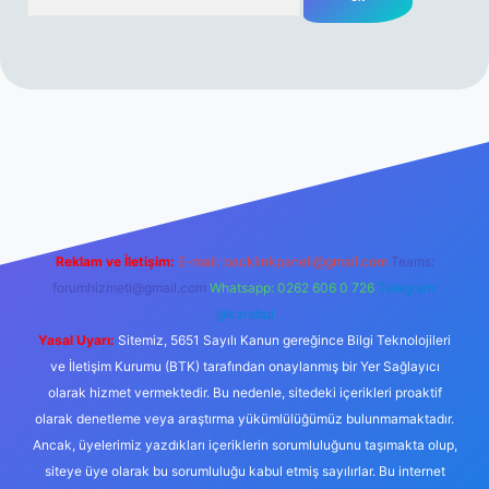
erabet resmi sitesi
tulipbetgiris.org
Reklam ve İletişim:
E-mail:
backlinkpaneli@gmail.com
Teams:
forumhizmeti@gmail.com
Whatsapp: 0262 606 0 726
Telegram:
@karabul
Yasal Uyarı:
Sitemiz, 5651 Sayılı Kanun gereğince Bilgi Teknolojileri
ve İletişim Kurumu (BTK) tarafından onaylanmış bir Yer Sağlayıcı
olarak hizmet vermektedir. Bu nedenle, sitedeki içerikleri proaktif
olarak denetleme veya araştırma yükümlülüğümüz bulunmamaktadır.
Ancak, üyelerimiz yazdıkları içeriklerin sorumluluğunu taşımakta olup,
siteye üye olarak bu sorumluluğu kabul etmiş sayılırlar. Bu internet