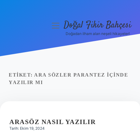
Doğal Fikir Bahçesi
menüyü
aç
Doğadan ilham alan neşeli hikayeler!
Anasayfa
Gizlilik Politikası
Yasal Uyarı
ETIKET:
ARA SÖZLER PARANTEZ IÇINDE
YAZILIR MI
Hakkımızda
ARASÖZ NASIL YAZILIR
Tarih: Ekim 19, 2024