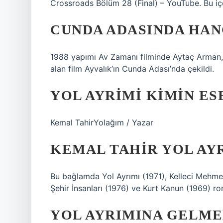
Crossroads Bölüm 28 (Final) – YouTube. Bu iç
CUNDA ADASINDA HAN
1988 yapımı Av Zamanı filminde Aytaç Arman, Ş
alan film Ayvalık’ın Cunda Adası’nda çekildi.
YOL AYRIMI KIMIN ES
Kemal TahirYolağım / Yazar
KEMAL TAHIR YOL AYR
Bu bağlamda Yol Ayrımı (1971), Kelleci Mehmet
Şehir İnsanları (1976) ve Kurt Kanun (1969) rom
YOL AYRIMINA GELME