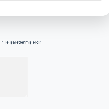
r
*
ile işaretlenmişlerdir