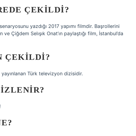
REDE ÇEKILDI?
senaryosunu yazdığı 2017 yapımı filmdir. Başrollerini
n ve Çiğdem Selışık Onat’ın paylaştığı film, İstanbul’da
N ÇEKILDI?
 yayınlanan Türk televizyon dizisidir.
 IZLENIR?
!
NE?