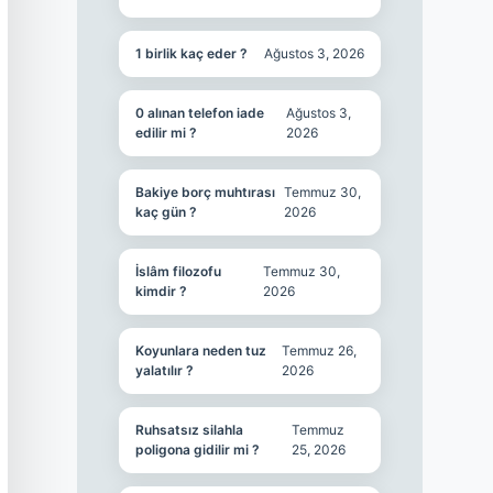
1 birlik kaç eder ?
Ağustos 3, 2026
0 alınan telefon iade
Ağustos 3,
edilir mi ?
2026
Bakiye borç muhtırası
Temmuz 30,
kaç gün ?
2026
İslâm filozofu
Temmuz 30,
kimdir ?
2026
Koyunlara neden tuz
Temmuz 26,
yalatılır ?
2026
Ruhsatsız silahla
Temmuz
poligona gidilir mi ?
25, 2026