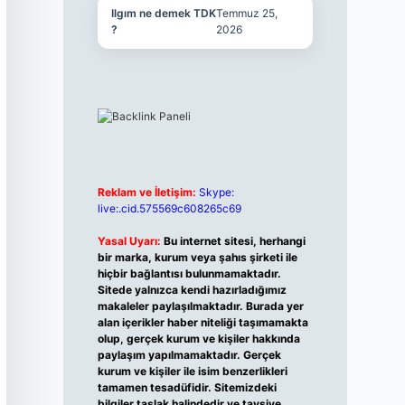
Ilgım ne demek TDK
Temmuz 25,
?
2026
Reklam ve İletişim:
Skype:
live:.cid.575569c608265c69
Yasal Uyarı:
Bu internet sitesi, herhangi
bir marka, kurum veya şahıs şirketi ile
hiçbir bağlantısı bulunmamaktadır.
Sitede yalnızca kendi hazırladığımız
makaleler paylaşılmaktadır. Burada yer
alan içerikler haber niteliği taşımamakta
olup, gerçek kurum ve kişiler hakkında
paylaşım yapılmamaktadır. Gerçek
kurum ve kişiler ile isim benzerlikleri
tamamen tesadüfidir. Sitemizdeki
bilgiler taslak halindedir ve tavsiye