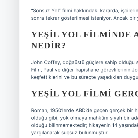
“Sonsuz Yol” filmi hakkındaki kararda, işçileri
sonra tekrar gösterilmesi isteniyor. Ancak bir 
YEŞIL YOL FILMINDE
NEDIR?
John Coffey, doğaüstü güçlere sahip olduğu 
Film, Paul ve diğer hapishane görevlilerinin J
keşfettiklerini ve bu süreçte yaşadıkları duygu
YEŞIL YOL FILMI GER
Roman, 1950’lerde ABD’de geçen gerçek bir hi
olduğu gibi, yok olmaya mahkûm siyah bir ad
olduğu bilinmemektedir; hikayenin 14 yaşındak
yargılanarak suçsuz bulunmuştur.