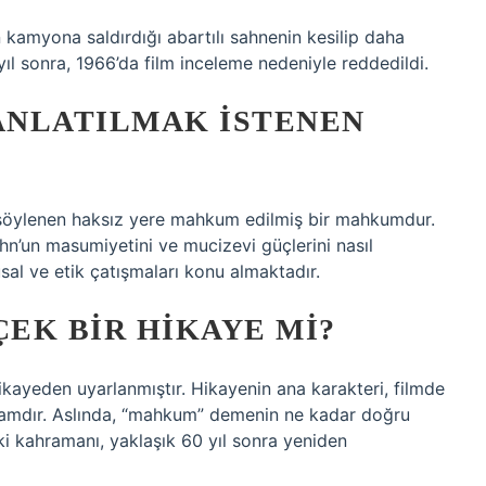
n kamyona saldırdığı abartılı sahnenin kesilip daha
yıl sonra, 1966’da film inceleme nedeniyle reddedildi.
 ANLATILMAK ISTENEN
söylenen haksız yere mahkum edilmiş bir mahkumdur.
ohn’un masumiyetini ve mucizevi güçlerini nasıl
sal ve etik çatışmaları konu almaktadır.
ÇEK BIR HIKAYE MI?
kayeden uyarlanmıştır. Hikayenin ana karakteri, filmde
amdır. Aslında, “mahkum” demenin ne kadar doğru
i kahramanı, yaklaşık 60 yıl sonra yeniden