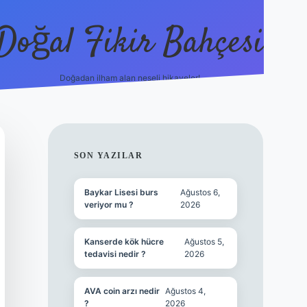
Doğal Fikir Bahçesi
Doğadan ilham alan neşeli hikayeler!
grandoperabet resmi si
SIDEBAR
SON YAZILAR
Baykar Lisesi burs
Ağustos 6,
veriyor mu ?
2026
Kanserde kök hücre
Ağustos 5,
tedavisi nedir ?
2026
AVA coin arzı nedir
Ağustos 4,
?
2026