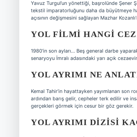
Yavuz Turgul’un yönettiği, başrolünde Şener Şe
tekstil imparatorluğunu daha da büyütmeye h
açısının değişmesini sağlayan Mazhar Kozanlı’n
YOL FILMI HANGI CE
1980’in son ayları… Beş general darbe yaparak 
senaryoyu İmralı adasındaki yarı açık cezaevind
YOL AYRIMI NE ANLA
Kemal Tahir’in hayattayken yayımlanan son rom
ardından barış gelir, cepheler terk edilir ve i
gerçekleri görmek için cesur bir göz gerekir.
YOL AYRIMI DIZISI K