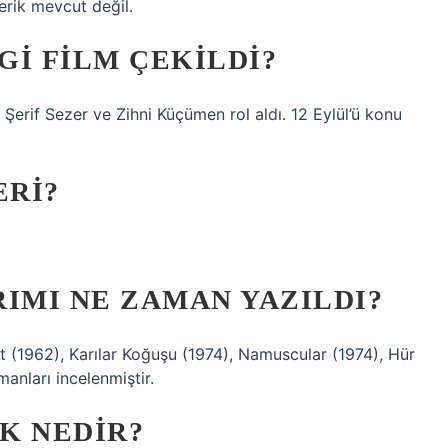
erik mevcut değil.
GI FILM ÇEKILDI?
erif Sezer ve Zihni Küçümen rol aldı. 12 Eylül’ü konu
ERI?
IMI NE ZAMAN YAZILDI?
 (1962), Karılar Koğuşu (1974), Namuscular (1974), Hür
anları incelenmiştir.
K NEDIR?