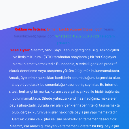
esmi sitesi
tulipbetgiris.org
Reklam ve İletişim:
E-mail:
backlinkpaneli@gmail.com
Teams:
forumhizmeti@gmail.com
Whatsapp: 0262 606 0 726
Telegram:
@karabul
Yasal Uyarı:
Sitemiz, 5651 Sayılı Kanun gereğince Bilgi Teknolojileri
ve İletişim Kurumu (BTK) tarafından onaylanmış bir Yer Sağlayıcı
olarak hizmet vermektedir. Bu nedenle, sitedeki içerikleri proaktif
olarak denetleme veya araştırma yükümlülüğümüz bulunmamaktadır.
Ancak, üyelerimiz yazdıkları içeriklerin sorumluluğunu taşımakta olup,
siteye üye olarak bu sorumluluğu kabul etmiş sayılırlar. Bu internet
sitesi, herhangi bir marka, kurum veya şahıs şirketi ile hiçbir bağlantısı
bulunmamaktadır. Sitede yalnızca kendi hazırladığımız makaleler
paylaşılmaktadır. Burada yer alan içerikler haber niteliği taşımamakta
olup, gerçek kurum ve kişiler hakkında paylaşım yapılmamaktadır.
Gerçek kurum ve kişiler ile isim benzerlikleri tamamen tesadüfidir.
Sitemiz, kar amacı gütmeyen ve tamamen ücretsiz bir bilgi paylaşım