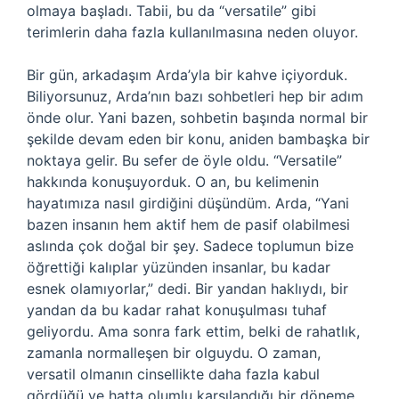
olmaya başladı. Tabii, bu da “versatile” gibi
terimlerin daha fazla kullanılmasına neden oluyor.
Bir gün, arkadaşım Arda’yla bir kahve içiyorduk.
Biliyorsunuz, Arda’nın bazı sohbetleri hep bir adım
önde olur. Yani bazen, sohbetin başında normal bir
şekilde devam eden bir konu, aniden bambaşka bir
noktaya gelir. Bu sefer de öyle oldu. “Versatile”
hakkında konuşuyorduk. O an, bu kelimenin
hayatımıza nasıl girdiğini düşündüm. Arda, “Yani
bazen insanın hem aktif hem de pasif olabilmesi
aslında çok doğal bir şey. Sadece toplumun bize
öğrettiği kalıplar yüzünden insanlar, bu kadar
esnek olamıyorlar,” dedi. Bir yandan haklıydı, bir
yandan da bu kadar rahat konuşulması tuhaf
geliyordu. Ama sonra fark ettim, belki de rahatlık,
zamanla normalleşen bir olguydu. O zaman,
versatil olmanın cinsellikte daha fazla kabul
gördüğü ve hatta olumlu karşılandığı bir döneme