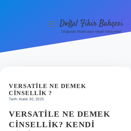
Doğal Fikir Bahçesi
menüyü
aç
Doğadan ilham alan neşeli hikayeler!
Anasayfa
Gizlilik Politikası
Yasal Uyarı
Hakkımızda
VERSATILE NE DEMEK
CINSELLIK ?
Tarih: Aralık 30, 2025
VERSATILE NE DEMEK
CINSELLIK? KENDI