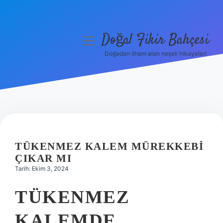
Doğal Fikir Bahçesi
menüyü
aç
Doğadan ilham alan neşeli hikayeler!
Anasayfa
Gizlilik Politikası
Yasal Uyarı
Hakkımızda
TÜKENMEZ KALEM MÜREKKEBI
ÇIKAR MI
Tarih: Ekim 3, 2024
TÜKENMEZ
KALEMDE