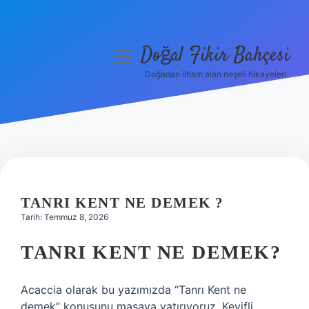
Doğal Fikir Bahçesi
menüyü
aç
Doğadan ilham alan neşeli hikayeler!
Anasayfa
Gizlilik Politikası
Yasal Uyarı
Hakkımızda
TANRI KENT NE DEMEK ?
Tarih: Temmuz 8, 2026
TANRI KENT NE DEMEK?
Acaccia olarak bu yazımızda “Tanrı Kent ne
demek” konusunu masaya yatırıyoruz. Keyifli