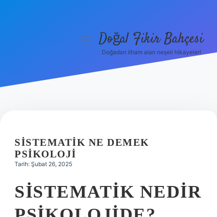
Doğal Fikir Bahçesi
menüyü
aç
Doğadan ilham alan neşeli hikayeler!
Anasayfa
Gizlilik Politikası
Yasal Uyarı
Hakkımızda
SISTEMATIK NE DEMEK
PSIKOLOJI
Tarih: Şubat 26, 2025
SISTEMATIK NEDIR
PSIKOLOJIDE?