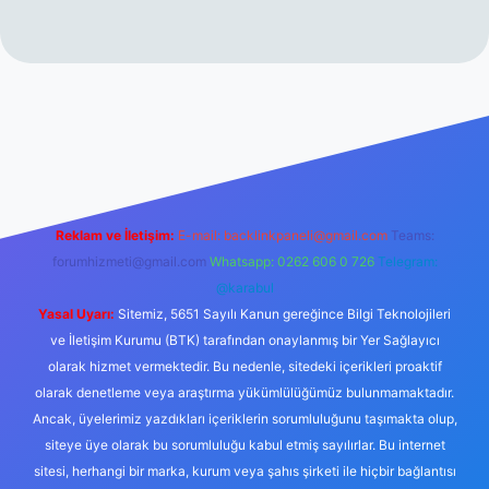
 sitesi
tulipbetgiris.org
Reklam ve İletişim:
E-mail:
backlinkpaneli@gmail.com
Teams:
forumhizmeti@gmail.com
Whatsapp: 0262 606 0 726
Telegram:
@karabul
Yasal Uyarı:
Sitemiz, 5651 Sayılı Kanun gereğince Bilgi Teknolojileri
ve İletişim Kurumu (BTK) tarafından onaylanmış bir Yer Sağlayıcı
olarak hizmet vermektedir. Bu nedenle, sitedeki içerikleri proaktif
olarak denetleme veya araştırma yükümlülüğümüz bulunmamaktadır.
Ancak, üyelerimiz yazdıkları içeriklerin sorumluluğunu taşımakta olup,
siteye üye olarak bu sorumluluğu kabul etmiş sayılırlar. Bu internet
sitesi, herhangi bir marka, kurum veya şahıs şirketi ile hiçbir bağlantısı