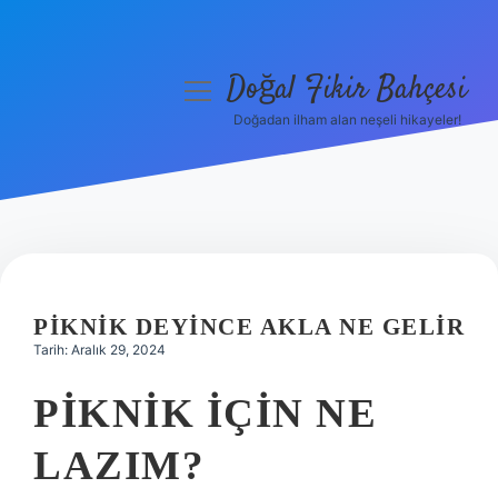
Doğal Fikir Bahçesi
menüyü
aç
Doğadan ilham alan neşeli hikayeler!
Anasayfa
Gizlilik Politikası
Yasal Uyarı
Hakkımızda
PIKNIK DEYINCE AKLA NE GELIR
Tarih: Aralık 29, 2024
PIKNIK IÇIN NE
LAZIM?