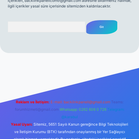
içerikleri,
backlinkpanelicomtr@gmail.com
adresine bildirmeniz halinde,
ilgili içerikler yasal süre içerisinde sitemizden kaldırılacaktır.
Arama
mi sitesi
tulipbetgiris.org
Reklam ve İletişim:
E-mail:
backlinkpaneli@gmail.com
Teams:
forumhizmeti@gmail.com
Whatsapp: 0262 606 0 726
Telegram:
@karabul
Yasal Uyarı:
Sitemiz, 5651 Sayılı Kanun gereğince Bilgi Teknolojileri
ve İletişim Kurumu (BTK) tarafından onaylanmış bir Yer Sağlayıcı