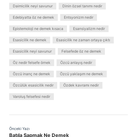
Daimicilik neyi savunur
Dinin özsel tanımı nedir
Edebiyatta öz ne demek
Entsyonizm nedir
Epistemoloji ne demek kısaca
Esansiyalizm nedir
Esasicilik ne demek
Esasicilik ne zaman ortaya çıktı
Esasicilik neyi savunur
Felsefede öz ne demek
Öz nedir felsefe örnek
Özcü anlayış nedir
Özcü inanç ne demek
Özcü yaklaşım ne demek
Özcülük esasicilik nedir
Özdek kavramı nedir
Varoluş felsefesi nedir
Önceki Yazı
Batıla Sapmak Ne Demek