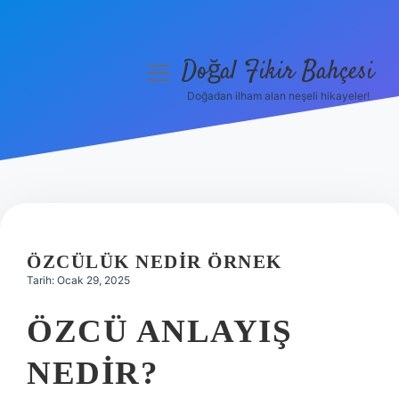
Doğal Fikir Bahçesi
menüyü
aç
Doğadan ilham alan neşeli hikayeler!
Anasayfa
Gizlilik Politikası
Yasal Uyarı
Hakkımızda
ÖZCÜLÜK NEDIR ÖRNEK
Tarih: Ocak 29, 2025
ÖZCÜ ANLAYIŞ
NEDIR?