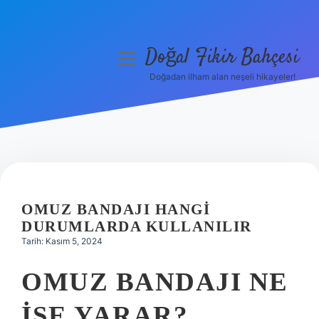
Doğal Fikir Bahçesi
menüyü
aç
Doğadan ilham alan neşeli hikayeler!
Anasayfa
Gizlilik Politikası
Yasal Uyarı
Hakkımızda
OMUZ BANDAJI HANGI
DURUMLARDA KULLANILIR
Tarih: Kasım 5, 2024
OMUZ BANDAJI NE
IŞE YARAR?