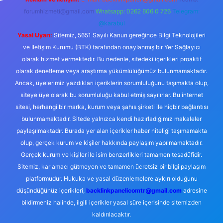
forumhizmeti@gmail.com
Whatsapp: 0262 606 0 726
Telegram:
@karabul
Yasal Uyarı:
Sitemiz, 5651 Sayılı Kanun gereğince Bilgi Teknolojileri
ve İletişim Kurumu (BTK) tarafından onaylanmış bir Yer Sağlayıcı
olarak hizmet vermektedir. Bu nedenle, sitedeki içerikleri proaktif
olarak denetleme veya araştırma yükümlülüğümüz bulunmamaktadır.
Ancak, üyelerimiz yazdıkları içeriklerin sorumluluğunu taşımakta olup,
siteye üye olarak bu sorumluluğu kabul etmiş sayılırlar. Bu internet
sitesi, herhangi bir marka, kurum veya şahıs şirketi ile hiçbir bağlantısı
bulunmamaktadır. Sitede yalnızca kendi hazırladığımız makaleler
paylaşılmaktadır. Burada yer alan içerikler haber niteliği taşımamakta
olup, gerçek kurum ve kişiler hakkında paylaşım yapılmamaktadır.
Gerçek kurum ve kişiler ile isim benzerlikleri tamamen tesadüfidir.
Sitemiz, kar amacı gütmeyen ve tamamen ücretsiz bir bilgi paylaşım
platformudur. Hukuka ve yasal düzenlemelere aykırı olduğunu
düşündüğünüz içerikleri,
backlinkpanelicomtr@gmail.com
adresine
bildirmeniz halinde, ilgili içerikler yasal süre içerisinde sitemizden
kaldırılacaktır.