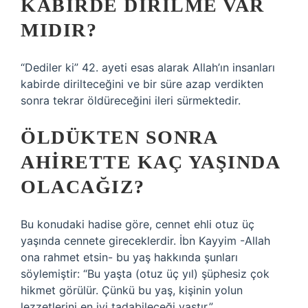
KABIRDE DIRILME VAR
MIDIR?
“Dediler ki” 42. ayeti esas alarak Allah’ın insanları
kabirde dirilteceğini ve bir süre azap verdikten
sonra tekrar öldüreceğini ileri sürmektedir.
ÖLDÜKTEN SONRA
AHIRETTE KAÇ YAŞINDA
OLACAĞIZ?
Bu konudaki hadise göre, cennet ehli otuz üç
yaşında cennete gireceklerdir. İbn Kayyim -Allah
ona rahmet etsin- bu yaş hakkında şunları
söylemiştir: “Bu yaşta (otuz üç yıl) şüphesiz çok
hikmet görülür. Çünkü bu yaş, kişinin yolun
lezzetlerini en iyi tadabileceği yaştır.”