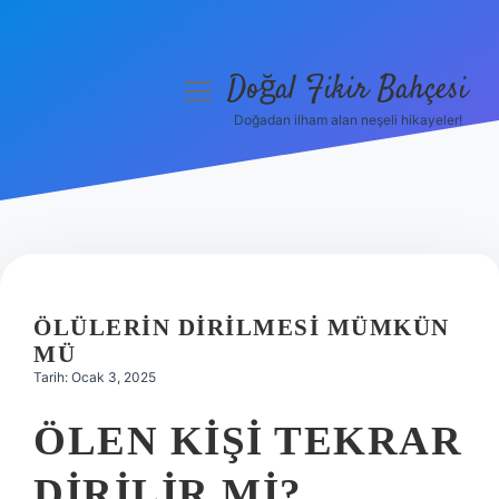
Doğal Fikir Bahçesi
menüyü
aç
Doğadan ilham alan neşeli hikayeler!
Anasayfa
Gizlilik Politikası
Yasal Uyarı
Hakkımızda
ÖLÜLERIN DIRILMESI MÜMKÜN
MÜ
Tarih: Ocak 3, 2025
ÖLEN KIŞI TEKRAR
DIRILIR MI?