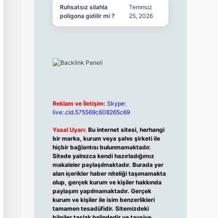
Ruhsatsız silahla
Temmuz
poligona gidilir mi ?
25, 2026
Reklam ve İletişim:
Skype:
live:.cid.575569c608265c69
Yasal Uyarı:
Bu internet sitesi, herhangi
bir marka, kurum veya şahıs şirketi ile
hiçbir bağlantısı bulunmamaktadır.
Sitede yalnızca kendi hazırladığımız
makaleler paylaşılmaktadır. Burada yer
alan içerikler haber niteliği taşımamakta
olup, gerçek kurum ve kişiler hakkında
paylaşım yapılmamaktadır. Gerçek
kurum ve kişiler ile isim benzerlikleri
tamamen tesadüfidir. Sitemizdeki
bilgiler taslak halindedir ve tavsiye