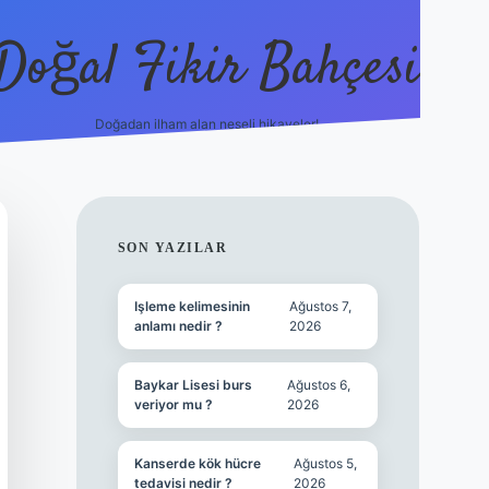
Doğal Fikir Bahçesi
Doğadan ilham alan neşeli hikayeler!
grandoperabet res
SIDEBAR
SON YAZILAR
Işleme kelimesinin
Ağustos 7,
anlamı nedir ?
2026
Baykar Lisesi burs
Ağustos 6,
veriyor mu ?
2026
Kanserde kök hücre
Ağustos 5,
tedavisi nedir ?
2026