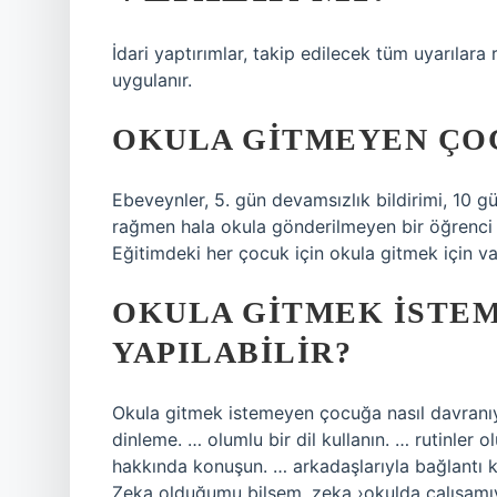
İdari yaptırımlar, takip edilecek tüm uyarıl
uygulanır.
OKULA GITMEYEN ÇOC
Ebeveynler, 5. gün devamsızlık bildirimi, 10 gü
rağmen hala okula gönderilmeyen bir öğrenci v
Eğitimdeki her çocuk için okula gitmek için val
OKULA GITMEK ISTE
YAPILABILIR?
Okula gitmek istemeyen çocuğa nasıl davranı
dinleme. … olumlu bir dil kullanın. … rutinler 
hakkında konuşun. … arkadaşlarıyla bağlantı k
Zeka olduğumu bilsem, zeka ›okulda çalışamı