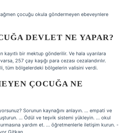
ara rağmen çocuğu okula göndermeyen ebeveynlere
UĞA DEVLET NE YAPAR?
n kayıtlı bir mektup gönderilir. Ve hala uyarılara
arsa, 257 çay kaşığı para cezası cezalandırılır.
i, tüm bölgelerdeki bölgelerin valisini verdi.
MEYEN ÇOCUĞA NE
yorsunuz? Sorunun kaynağını anlayın. … empati ve
oluşturun. … Ödül ve teşvik sistemi yükleyin. … okul
urmasına yardım et. … öğretmenlerle iletişim kurun. -
yor Gitkan …