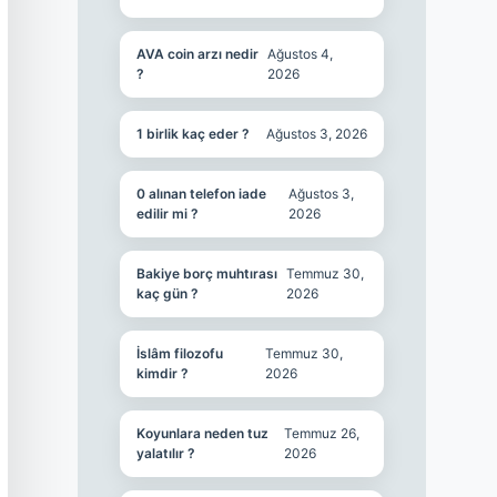
AVA coin arzı nedir
Ağustos 4,
?
2026
1 birlik kaç eder ?
Ağustos 3, 2026
0 alınan telefon iade
Ağustos 3,
edilir mi ?
2026
Bakiye borç muhtırası
Temmuz 30,
kaç gün ?
2026
İslâm filozofu
Temmuz 30,
kimdir ?
2026
Koyunlara neden tuz
Temmuz 26,
yalatılır ?
2026