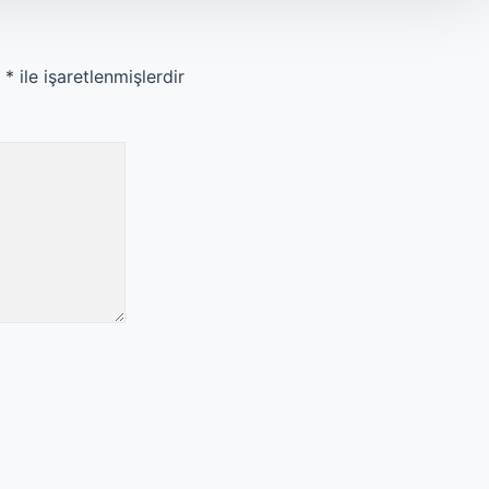
r
*
ile işaretlenmişlerdir