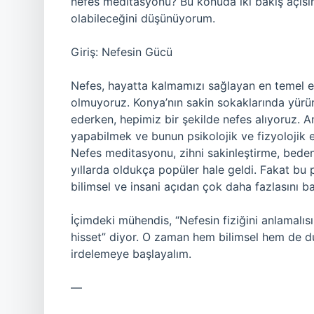
nefes meditasyonu? Bu konuda iki bakış açısın
olabileceğini düşünüyorum.
Giriş: Nefesin Gücü
Nefes, hayatta kalmamızı sağlayan en temel
olmuyoruz. Konya’nın sakin sokaklarında yürürk
ederken, hepimiz bir şekilde nefes alıyoruz.
yapabilmek ve bunun psikolojik ve fizyolojik 
Nefes meditasyonu, zihni sakinleştirme, bede
yıllarda oldukça popüler hale geldi. Fakat bu 
bilimsel ve insani açıdan çok daha fazlasını ba
İçimdeki mühendis, “Nefesin fiziğini anlamalıs
hisset” diyor. O zaman hem bilimsel hem de d
irdelemeye başlayalım.
—