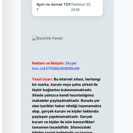
Ilgım ne demek TDK
Temmuz 25,
?
2026
Reklam ve İletişim:
Skype:
live:.cid.575569c608265c69
Yasal Uyarı:
Bu internet sitesi, herhangi
bir marka, kurum veya şahıs şirketi ile
hiçbir bağlantısı bulunmamaktadır.
Sitede yalnızca kendi hazırladığımız
makaleler paylaşılmaktadır. Burada yer
alan içerikler haber niteliği taşımamakta
olup, gerçek kurum ve kişiler hakkında
paylaşım yapılmamaktadır. Gerçek
kurum ve kişiler ile isim benzerlikleri
tamamen tesadüfidir. Sitemizdeki
bilgiler taslak halindedir ve tavsiye