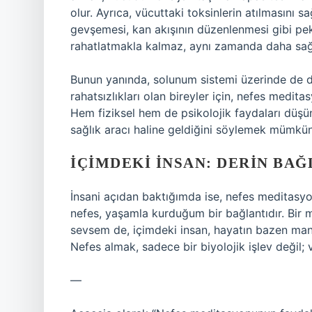
olur. Ayrıca, vücuttaki toksinlerin atılmasını s
gevşemesi, kan akışının düzenlenmesi gibi pe
rahatlatmakla kalmaz, aynı zamanda daha sağlık
Bunun yanında, solunum sistemi üzerinde de dir
rahatsızlıkları olan bireyler için, nefes medit
Hem fiziksel hem de psikolojik faydaları düş
sağlık aracı haline geldiğini söylemek mümkün
İÇIMDEKI İNSAN: DERIN BAĞ
İnsani açıdan baktığımda ise, nefes meditasyo
nefes, yaşamla kurduğum bir bağlantıdır. Bir m
sevsem de, içimdeki insan, hayatın bazen mant
Nefes almak, sadece bir biyolojik işlev değil; 
—