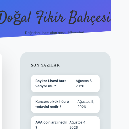
Doğal Fikir Bahçesi
Doğadan ilham alan neşeli hikayeler!
grandoperabet resmi si
SIDEBAR
SON YAZILAR
Baykar Lisesi burs
Ağustos 6,
veriyor mu ?
2026
Kanserde kök hücre
Ağustos 5,
tedavisi nedir ?
2026
AVA coin arzı nedir
Ağustos 4,
?
2026