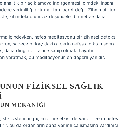
analitik bir açıklamaya indirgenmesi içimdeki insanı
ce verimliliği artırmaktan ibaret değil. Zihnin bir tür
feste, zihindeki olumsuz düşünceler bir nebze daha
rma içindeyken, nefes meditasyonu bir zihinsel detoks
r sorun, sadece birkaç dakika derin nefes aldıktan sonra
 daha dingin bir zihne sahip olmak, hayatın
an yaratmak, bu meditasyonun en değerli yanıdır.
UNUN FIZIKSEL SAĞLIK
I
DUN MEKANIĞI
klık sistemini güçlendirme etkisi de vardır. Derin nefes
ırır, bu da organların daha verimli çalışmasına yardımcı