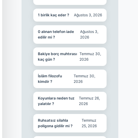
1 birlik kaç eder ?
Ağustos 3, 2026
0 alınan telefon iade
Ağustos 3,
edilir mi ?
2026
Bakiye borç muhtırası
Temmuz 30,
kaç gün ?
2026
İslâm filozofu
Temmuz 30,
kimdir ?
2026
Koyunlara neden tuz
Temmuz 26,
yalatılır ?
2026
Ruhsatsız silahla
Temmuz
poligona gidilir mi ?
25, 2026