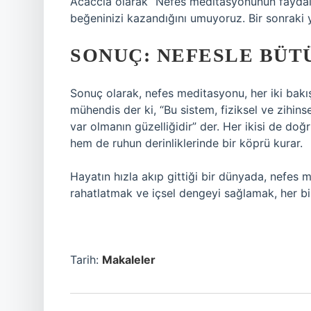
Acaccia olarak “Nefes meditasyonunun faydalar
beğeninizi kazandığını umuyoruz. Bir sonraki
SONUÇ: NEFESLE BÜ
Sonuç olarak, nefes meditasyonu, her iki bakış
mühendis der ki, “Bu sistem, fiziksel ve zihins
var olmanın güzelliğidir” der. Her ikisi de do
hem de ruhun derinliklerinde bir köprü kurar.
Hayatın hızla akıp gittiği bir dünyada, nefes
rahatlatmak ve içsel dengeyi sağlamak, her bir
Tarih:
Makaleler