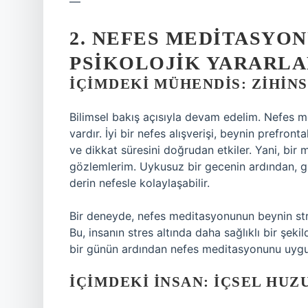
—
2. NEFES MEDITASYON
PSIKOLOJIK YARARLA
İÇIMDEKI MÜHENDIS: ZIHINS
Bilimsel bakış açısıyla devam edelim. Nefes 
vardır. İyi bir nefes alışverişi, beynin prefron
ve dikkat süresini doğrudan etkiler. Yani, bir 
gözlemlerim. Uykusuz bir gecenin ardından, g
derin nefesle kolaylaşabilir.
Bir deneyde, nefes meditasyonunun beynin stre
Bu, insanın stres altında daha sağlıklı bir şeki
bir günün ardından nefes meditasyonunu uygula
İÇIMDEKI İNSAN: İÇSEL HUZ