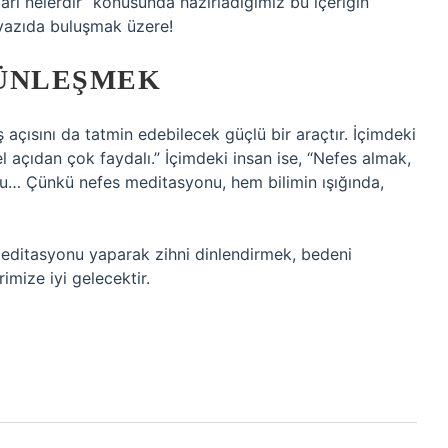
ı nelerdir” konusunda hazırladığımız bu içeriğin
 yazıda buluşmak üzere!
TÜNLEŞMEK
 açısını da tatmin edebilecek güçlü bir araçtır. İçimdeki
el açıdan çok faydalı.” İçimdeki insan ise, “Nefes almak,
ğru… Çünkü nefes meditasyonu, hem bilimin ışığında,
 meditasyonu yaparak zihni dinlendirmek, bedeni
imize iyi gelecektir.