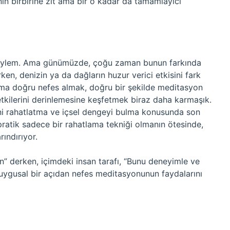
ın birbirine zıt ama bir o kadar da tamamlayıcı
 eylem. Ama günümüzde, çoğu zaman bunun farkında
en, denizin ya da dağların huzur verici etkisini fark
 Ama doğru nefes almak, doğru bir şekilde meditasyon
etkilerini derinlemesine keşfetmek biraz daha karmaşık.
ni rahatlatma ve içsel dengeyi bulma konusunda son
pratik sadece bir rahatlama tekniği olmanın ötesinde,
rındırıyor.
ın” derken, içimdeki insan tarafı, “Bunu deneyimle ve
uygusal bir açıdan nefes meditasyonunun faydalarını