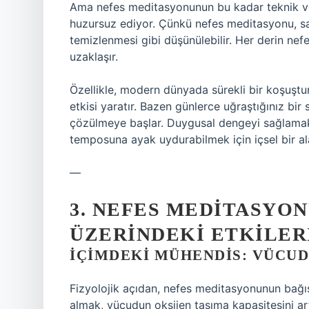
Ama nefes meditasyonunun bu kadar teknik ve 
huzursuz ediyor. Çünkü nefes meditasyonu, sade
temizlenmesi gibi düşünülebilir. Her derin ne
uzaklaşır.
Özellikle, modern dünyada sürekli bir koşuştu
etkisi yaratır. Bazen günlerce uğraştığınız bi
çözülmeye başlar. Duygusal dengeyi sağlamak,
temposuna ayak uydurabilmek için içsel bir al
—
3. NEFES MEDITASYON
ÜZERINDEKI ETKILER
İÇIMDEKI MÜHENDIS: VÜCU
Fizyolojik açıdan, nefes meditasyonunun bağışı
almak, vücudun oksijen taşıma kapasitesini art