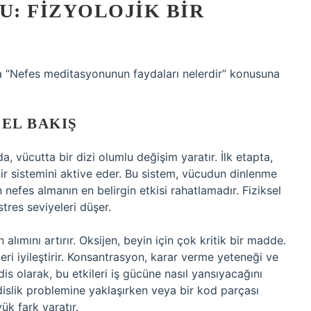
U: FIZYOLOJIK BIR
da “Nefes meditasyonunun faydaları nelerdir” konusuna
SEL BAKIŞ
, vücutta bir dizi olumlu değişim yaratır. İlk etapta,
nir sistemini aktive eder. Bu sistem, vücudun dinlenme
rin nefes almanın en belirgin etkisi rahatlamadır. Fiziksel
stres seviyeleri düşer.
lımını artırır. Oksijen, beyin için çok kritik bir madde.
leri iyileştirir. Konsantrasyon, karar verme yeteneği ve
is olarak, bu etkileri iş gücüne nasıl yansıyacağını
lik problemine yaklaşırken veya bir kod parçası
k fark yaratır.