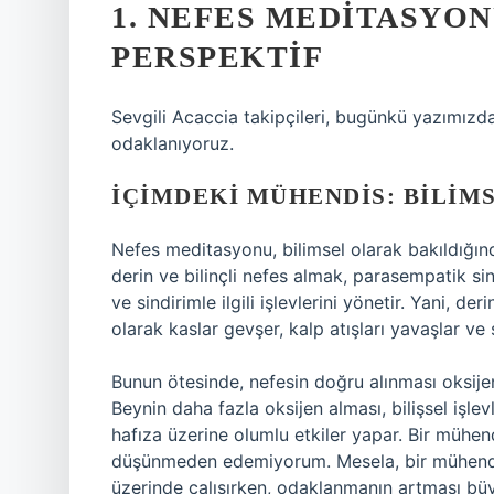
1. NEFES MEDITASYON
PERSPEKTIF
Sevgili Acaccia takipçileri, bugünkü yazımız
odaklanıyoruz.
İÇIMDEKI MÜHENDIS: BILIM
Nefes meditasyonu, bilimsel olarak bakıldığında
derin ve bilinçli nefes almak, parasempatik si
ve sindirimle ilgili işlevlerini yönetir. Yani, de
olarak kaslar gevşer, kalp atışları yavaşlar ve 
Bunun ötesinde, nefesin doğru alınması oksijen a
Beynin daha fazla oksijen alması, bilişsel işlev
hafıza üzerine olumlu etkiler yapar. Bir mühend
düşünmeden edemiyorum. Mesela, bir mühendis
üzerinde çalışırken, odaklanmanın artması büyü