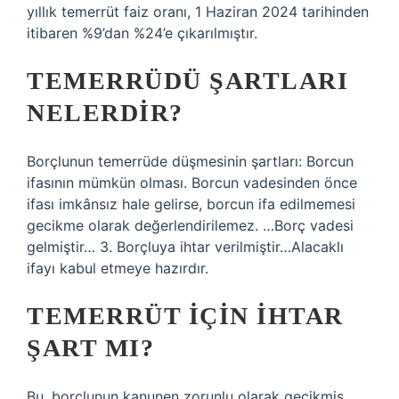
yıllık temerrüt faiz oranı, 1 Haziran 2024 tarihinden
itibaren %9’dan %24’e çıkarılmıştır.
TEMERRÜDÜ ŞARTLARI
NELERDIR?
Borçlunun temerrüde düşmesinin şartları: Borcun
ifasının mümkün olması. Borcun vadesinden önce
ifası imkânsız hale gelirse, borcun ifa edilmemesi
gecikme olarak değerlendirilemez. …Borç vadesi
gelmiştir… 3. Borçluya ihtar verilmiştir…Alacaklı
ifayı kabul etmeye hazırdır.
TEMERRÜT IÇIN IHTAR
ŞART MI?
Bu, borçlunun kanunen zorunlu olarak gecikmiş