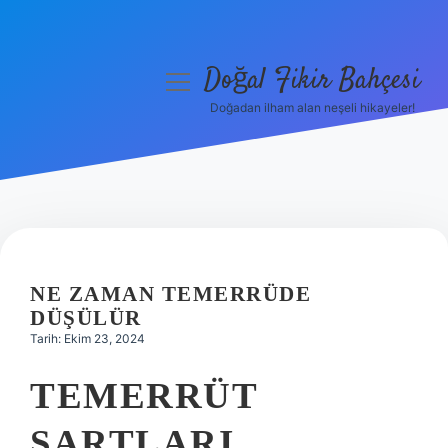
Doğal Fikir Bahçesi
menüyü
aç
Doğadan ilham alan neşeli hikayeler!
Anasayfa
Gizlilik Politikası
Yasal Uyarı
Hakkımızda
NE ZAMAN TEMERRÜDE
DÜŞÜLÜR
Tarih: Ekim 23, 2024
TEMERRÜT
ŞARTLARI