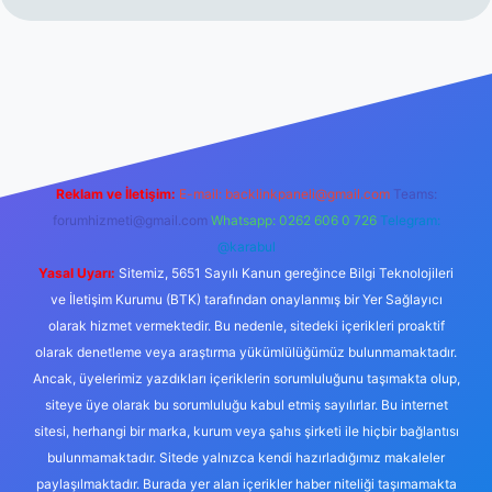
itesi
tulipbetgiris.org
Reklam ve İletişim:
E-mail:
backlinkpaneli@gmail.com
Teams:
forumhizmeti@gmail.com
Whatsapp: 0262 606 0 726
Telegram:
@karabul
Yasal Uyarı:
Sitemiz, 5651 Sayılı Kanun gereğince Bilgi Teknolojileri
ve İletişim Kurumu (BTK) tarafından onaylanmış bir Yer Sağlayıcı
olarak hizmet vermektedir. Bu nedenle, sitedeki içerikleri proaktif
olarak denetleme veya araştırma yükümlülüğümüz bulunmamaktadır.
Ancak, üyelerimiz yazdıkları içeriklerin sorumluluğunu taşımakta olup,
siteye üye olarak bu sorumluluğu kabul etmiş sayılırlar. Bu internet
sitesi, herhangi bir marka, kurum veya şahıs şirketi ile hiçbir bağlantısı
bulunmamaktadır. Sitede yalnızca kendi hazırladığımız makaleler
paylaşılmaktadır. Burada yer alan içerikler haber niteliği taşımamakta