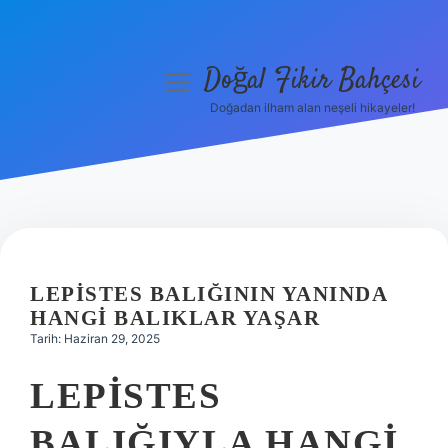
Doğal Fikir Bahçesi
menüyü
aç
Doğadan ilham alan neşeli hikayeler!
Anasayfa
Gizlilik Politikası
Yasal Uyarı
Hakkımızda
LEPISTES BALIĞININ YANINDA
HANGI BALIKLAR YAŞAR
Tarih: Haziran 29, 2025
LEPISTES
BALIĞIYLA HANGI