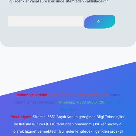
ilgili içerikler yasal süre içerisinde sitemizden kaldırılacaktır.
Arama
itesi
tulipbetgiris.org
Reklam ve İletişim:
E-mail:
backlinkpaneli@gmail.com
Teams:
forumhizmeti@gmail.com
Whatsapp: 0262 606 0 726
Telegram:
@karabul
Yasal Uyarı:
Sitemiz, 5651 Sayılı Kanun gereğince Bilgi Teknolojileri
ve İletişim Kurumu (BTK) tarafından onaylanmış bir Yer Sağlayıcı
olarak hizmet vermektedir. Bu nedenle, sitedeki içerikleri proaktif