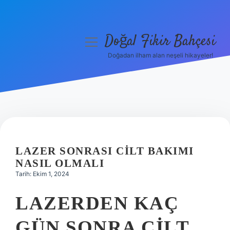
Doğal Fikir Bahçesi
menüyü
aç
Doğadan ilham alan neşeli hikayeler!
Anasayfa
Gizlilik Politikası
Yasal Uyarı
Hakkımızda
LAZER SONRASI CILT BAKIMI
NASIL OLMALI
Tarih: Ekim 1, 2024
LAZERDEN KAÇ
GÜN SONRA CILT