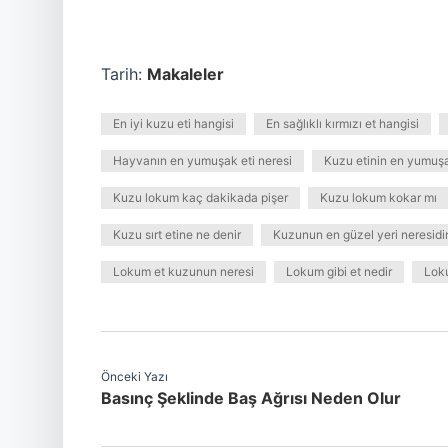
Tarih:
Makaleler
En iyi kuzu eti hangisi
En sağlıklı kırmızı et hangisi
Hayvanın en yumuşak eti neresi
Kuzu etinin en yumuşa
Kuzu lokum kaç dakikada pişer
Kuzu lokum kokar mı
Kuzu sırt etine ne denir
Kuzunun en güzel yeri neresidi
Lokum et kuzunun neresi
Lokum gibi et nedir
Lok
Önceki Yazı
Basınç Şeklinde Baş Ağrısı Neden Olur