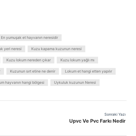
En yumuşak et hayvanın neresidir
k yeri neresi
Kuzu kapama kuzunun neresi
Kuzu lokum nereden çıkar
Kuzu lokum yağlı mı
r
Kuzunun sırt etine ne denir
Lokum et hangi etten yapılır
um hayvanın hangi bölgesi
Uykuluk kuzunun Neresi
Sonraki Yazı
Upvc Ve Pvc Farkı Nedir