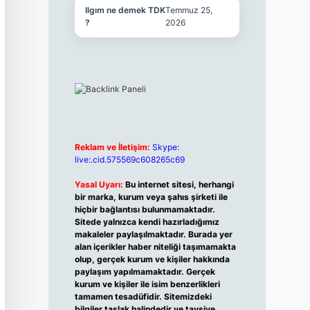
Ilgım ne demek TDK
Temmuz 25,
?
2026
Reklam ve İletişim:
Skype:
live:.cid.575569c608265c69
Yasal Uyarı:
Bu internet sitesi, herhangi
bir marka, kurum veya şahıs şirketi ile
hiçbir bağlantısı bulunmamaktadır.
Sitede yalnızca kendi hazırladığımız
makaleler paylaşılmaktadır. Burada yer
alan içerikler haber niteliği taşımamakta
olup, gerçek kurum ve kişiler hakkında
paylaşım yapılmamaktadır. Gerçek
kurum ve kişiler ile isim benzerlikleri
tamamen tesadüfidir. Sitemizdeki
bilgiler taslak halindedir ve tavsiye