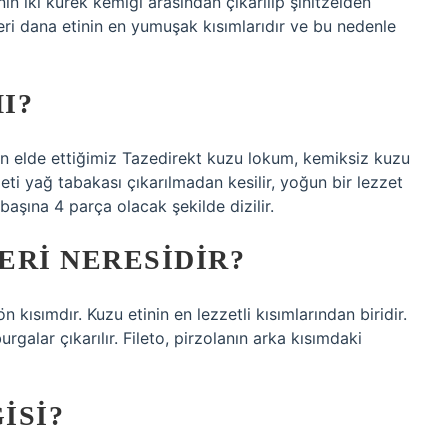
nın iki kürek kemiği arasından çıkarılıp şinitzelden
eri dana etinin en yumuşak kısımlarıdır ve bu nedenle
I?
den elde ettiğimiz Tazedirekt kuzu lokum, kemiksiz kuzu
eto eti yağ tabakası çıkarılmadan kesilir, yoğun bir lezzet
 başına 4 parça olacak şekilde dizilir.
ERI NERESIDIR?
 kısımdır. Kuzu etinin en lezzetli kısımlarından biridir.
rgalar çıkarılır. Fileto, pirzolanın arka kısımdaki
ISI?