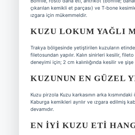
Bonfile, rosto dana eti, antrikot (bonfile; dana
çıkarılan kemikli et parçası) ve T-bone kesiml
ızgara için mükemmeldir.
KUZU LOKUM YAĞLI M
Trakya bölgesinde yetiştirilen kuzuların etin
filetosundan yapılır. Kalın sinirleri kesilir, fil
deneyimi için; 2 cm kalınlığında kesilir ve şişe
KUZUNUN EN GÜZEL Y
Kuzu pirzola Kuzu karkasının arka kısmındaki ön
Kaburga kemikleri ayrılır ve ızgara edilmiş kabu
devamıdır.
EN IYI KUZU ETI HANG