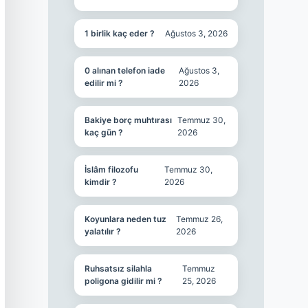
1 birlik kaç eder ?
Ağustos 3, 2026
0 alınan telefon iade
Ağustos 3,
edilir mi ?
2026
Bakiye borç muhtırası
Temmuz 30,
kaç gün ?
2026
İslâm filozofu
Temmuz 30,
kimdir ?
2026
Koyunlara neden tuz
Temmuz 26,
yalatılır ?
2026
Ruhsatsız silahla
Temmuz
poligona gidilir mi ?
25, 2026