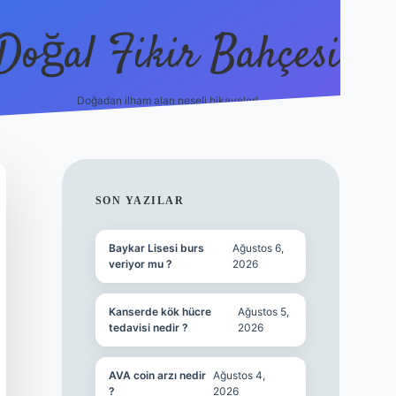
Doğal Fikir Bahçesi
Doğadan ilham alan neşeli hikayeler!
grandoperabet resmi si
SIDEBAR
SON YAZILAR
Baykar Lisesi burs
Ağustos 6,
veriyor mu ?
2026
Kanserde kök hücre
Ağustos 5,
tedavisi nedir ?
2026
AVA coin arzı nedir
Ağustos 4,
?
2026