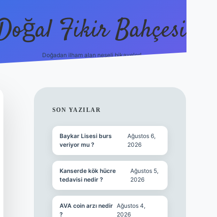
Doğal Fikir Bahçesi
Doğadan ilham alan neşeli hikayeler!
grandoperabet resmi s
SIDEBAR
SON YAZILAR
Baykar Lisesi burs
Ağustos 6,
veriyor mu ?
2026
Kanserde kök hücre
Ağustos 5,
tedavisi nedir ?
2026
AVA coin arzı nedir
Ağustos 4,
?
2026