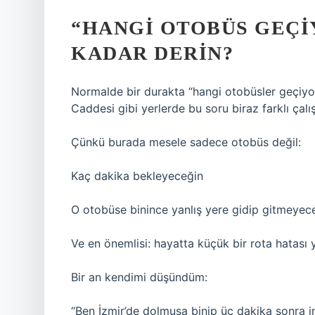
“HANGI OTOBÜS GEÇI
KADAR DERIN?
Normalde bir durakta “hangi otobüsler geçiyor
Caddesi gibi yerlerde bu soru biraz farklı çalış
Çünkü burada mesele sadece otobüs değil:
Kaç dakika bekleyeceğin
O otobüse binince yanlış yere gidip gitmeyec
Ve en önemlisi: hayatta küçük bir rota hatası
Bir an kendimi düşündüm:
“Ben İzmir’de dolmuşa binip üç dakika sonr