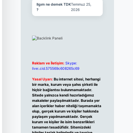
Ilgım ne demek TDK
Temmuz 25,
?
2026
Reklam ve İletişim:
Skype:
live:.cid.575569c608265c69
Yasal Uyarı:
Bu internet sitesi, herhangi
bir marka, kurum veya şahıs şirketi ile
hiçbir bağlantısı bulunmamaktadır.
Sitede yalnızca kendi hazırladığımız
makaleler paylaşılmaktadır. Burada yer
alan içerikler haber niteliği taşımamakta
olup, gerçek kurum ve kişiler hakkında
paylaşım yapılmamaktadır. Gerçek
kurum ve kişiler ile isim benzerlikleri
tamamen tesadüfidir. Sitemizdeki
bilgiler taslak halindedir ve tavsiye