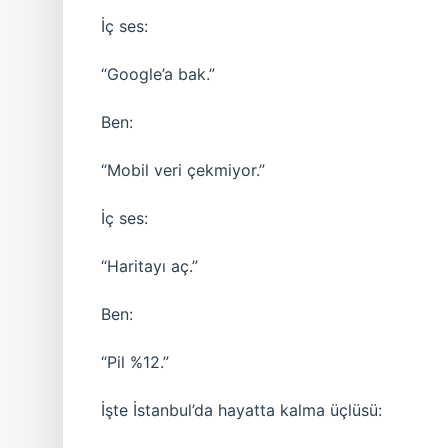
İç ses:
“Google’a bak.”
Ben:
“Mobil veri çekmiyor.”
İç ses:
“Haritayı aç.”
Ben:
“Pil %12.”
İşte İstanbul’da hayatta kalma üçlüsü: