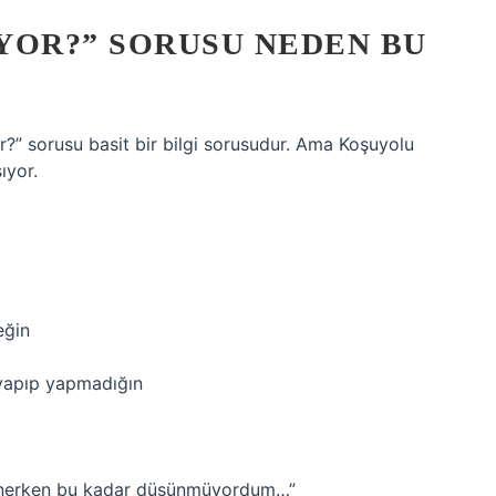
YOR?” SORUSU NEDEN BU
?” sorusu basit bir bilgi sorusudur. Ama Koşuyolu
ıyor.
eğin
 yapıp yapmadığın
a inerken bu kadar düşünmüyordum…”