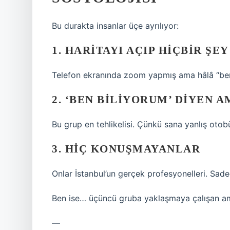
Bu durakta insanlar üçe ayrılıyor:
1. HARITAYI AÇIP HIÇBIR Ş
Telefon ekranında zoom yapmış ama hâlâ “ben
2. ‘BEN BILIYORUM’ DIYEN 
Bu grup en tehlikelisi. Çünkü sana yanlış otobü
3. HIÇ KONUŞMAYANLAR
Onlar İstanbul’un gerçek profesyonelleri. Sade
Ben ise… üçüncü gruba yaklaşmaya çalışan ama
—