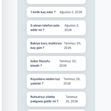
1 birlik kaç eder ?
Ağustos 3, 2026
0 alınan telefon iade
Ağustos 3,
edilir mi ?
2026
Bakiye borç muhtırası
Temmuz 30,
kaç gün ?
2026
İslâm filozofu
Temmuz 30,
kimdir ?
2026
Koyunlara neden tuz
Temmuz 26,
yalatılır ?
2026
Ruhsatsız silahla
Temmuz
poligona gidilir mi ?
25, 2026