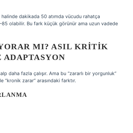
me halinde dakikada 50 atımda vücudu rahatça
75–85 olabilir. Bu fark küçük görünür ama uzun vadede
ORAR MI? ASIL KRITIK
E ADAPTASYON
alp daha fazla çalışır. Ama bu “zararlı bir yorgunluk”
e “kronik zarar” arasındaki farktır.
ORLANMA