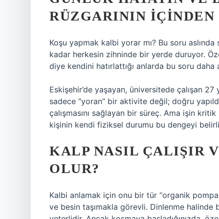
RÜZGARININ IÇINDEN 
Koşu yapmak kalbi yorar mı? Bu soru aslında 
kadar herkesin zihninde bir yerde duruyor. Öz
diye kendini hatırlattığı anlarda bu soru daha 
Eskişehir’de yaşayan, üniversitede çalışan 27 y
sadece “yoran” bir aktivite değil; doğru yapıl
çalışmasını sağlayan bir süreç. Ama işin kritik
kişinin kendi fiziksel durumu bu dengeyi belirl
KALP NASIL ÇALIŞIR 
OLUR?
Kalbi anlamak için onu bir tür “organik pompa 
ve besin taşımakla görevli. Dinlenme halinde
yeterlidir. Ancak koşmaya başladığınızda, özell