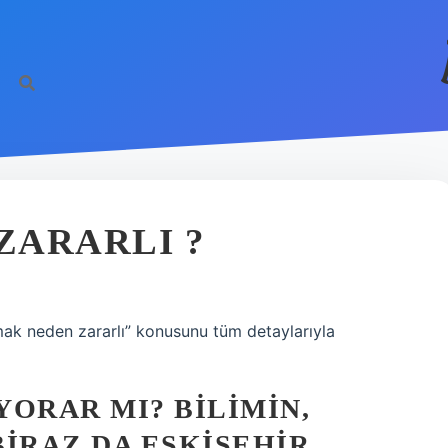
ZARARLI ?
mak neden zararlı” konusunu tüm detaylarıyla
ORAR MI? BILIMIN,
IRAZ DA ESKIŞEHIR