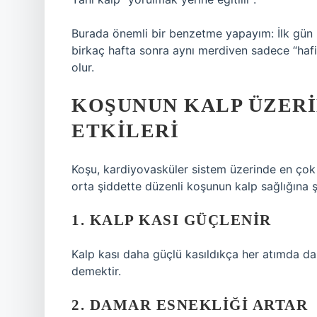
Burada önemli bir benzetme yapayım: İlk gün 
birkaç hafta sonra aynı merdiven sadece “hafif
olur.
KOŞUNUN KALP ÜZERI
ETKILERI
Koşu, kardiyovasküler sistem üzerinde en çok a
orta şiddette düzenli koşunun kalp sağlığına şu
1. KALP KASI GÜÇLENIR
Kalp kası daha güçlü kasıldıkça her atımda dah
demektir.
2. DAMAR ESNEKLIĞI ARTAR