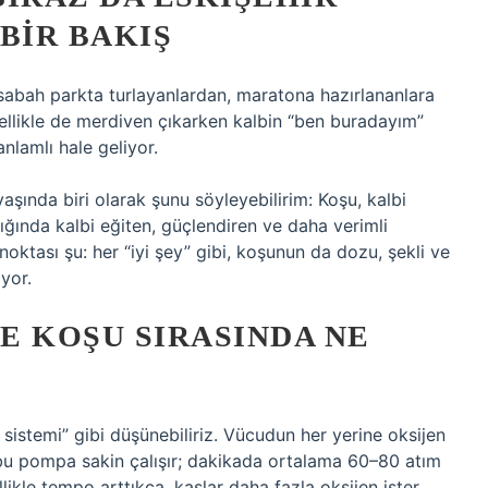
BIR BAKIŞ
sabah parkta turlayanlardan, maratona hazırlananlara
ellikle de merdiven çıkarken kalbin “ben buradayım”
anlamlı hale geliyor.
aşında biri olarak şunu söyleyebilirim: Koşu, kalbi
dığında kalbi eğiten, güçlendiren ve daha verimli
 noktası şu: her “iyi şey” gibi, koşunun da dozu, şekli ve
iyor.
VE KOŞU SIRASINDA NE
sistemi” gibi düşünebiliriz. Vücudun her yerine oksijen
 bu pompa sakin çalışır; dakikada ortalama 60–80 atım
ikle tempo arttıkça, kaslar daha fazla oksijen ister.