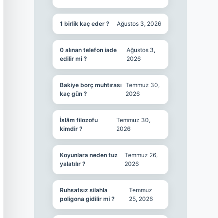
1 birlik kaç eder ?
Ağustos 3, 2026
0 alınan telefon iade
Ağustos 3,
edilir mi ?
2026
Bakiye borç muhtırası
Temmuz 30,
kaç gün ?
2026
İslâm filozofu
Temmuz 30,
kimdir ?
2026
Koyunlara neden tuz
Temmuz 26,
yalatılır ?
2026
Ruhsatsız silahla
Temmuz
poligona gidilir mi ?
25, 2026