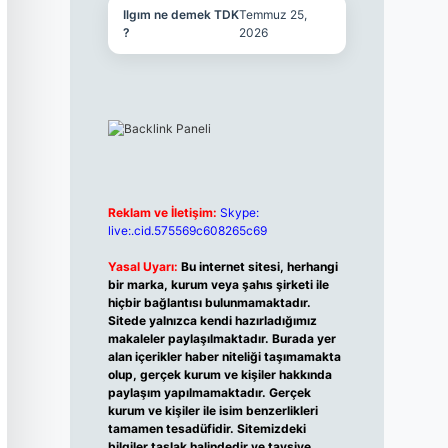
Ilgım ne demek TDK
Temmuz 25,
?
2026
Reklam ve İletişim:
Skype:
live:.cid.575569c608265c69
Yasal Uyarı:
Bu internet sitesi, herhangi
bir marka, kurum veya şahıs şirketi ile
hiçbir bağlantısı bulunmamaktadır.
Sitede yalnızca kendi hazırladığımız
makaleler paylaşılmaktadır. Burada yer
alan içerikler haber niteliği taşımamakta
olup, gerçek kurum ve kişiler hakkında
paylaşım yapılmamaktadır. Gerçek
kurum ve kişiler ile isim benzerlikleri
tamamen tesadüfidir. Sitemizdeki
bilgiler taslak halindedir ve tavsiye