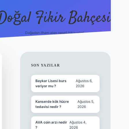
Doğal Fikir Bahçesi
Doğadan ilham alan neşeli hikayeler!
grandoperabet
SIDEBAR
SON YAZILAR
Baykar Lisesi burs
Ağustos 6,
veriyor mu ?
2026
Kanserde kök hücre
Ağustos 5,
tedavisi nedir ?
2026
AVA coin arzı nedir
Ağustos 4,
?
2026