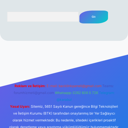
Arama
esmi sitesi
tulipbetgiris.org
Reklam ve İletişim:
E-mail:
backlinkpaneli@gmail.com
Teams:
forumhizmeti@gmail.com
Whatsapp: 0262 606 0 726
Telegram:
@karabul
Yasal Uyarı:
Sitemiz, 5651 Sayılı Kanun gereğince Bilgi Teknolojileri
ve İletişim Kurumu (BTK) tarafından onaylanmış bir Yer Sağlayıcı
olarak hizmet vermektedir. Bu nedenle, sitedeki içerikleri proaktif
olarak denetleme veya araştırma yükümlülüğümüz bulunmamaktadır.