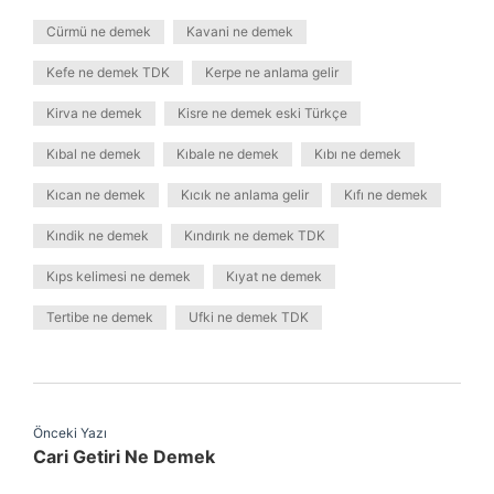
Cürmü ne demek
Kavani ne demek
Kefe ne demek TDK
Kerpe ne anlama gelir
Kirva ne demek
Kisre ne demek eski Türkçe
Kıbal ne demek
Kıbale ne demek
Kıbı ne demek
Kıcan ne demek
Kıcık ne anlama gelir
Kıfı ne demek
Kındik ne demek
Kındırık ne demek TDK
Kıps kelimesi ne demek
Kıyat ne demek
Tertibe ne demek
Ufki ne demek TDK
Önceki Yazı
Cari Getiri Ne Demek