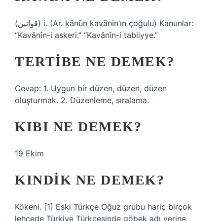
(ﻗﻮﺍﻧﻴﻦ) i. (Ar. ḳānūn ḳavānіn’ın çoğulu) Kanunlar:
“Kavânîn-i askeri.” “Kavânîn-i tabiiyye.”
TERTIBE NE DEMEK?
Cevap: 1. Uygun bir düzen, düzen, düzen
oluşturmak. 2. Düzenleme, sıralama.
KIBI NE DEMEK?
19 Ekim
KINDIK NE DEMEK?
Kökeni. [1] Eski Türkçe Oğuz grubu hariç birçok
lehçede Türkiye Türkçesinde göbek adı yerine