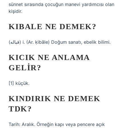
sünnet sırasında çocuğun manevi yardımcısı olan
kişidir.
KIBALE NE DEMEK?
(ﻗﺒﺎﻟﻪ) i. (Ar. ḳibāle) Doğum sanatı, ebelik bilimi.
KICIK NE ANLAMA
GELIR?
[1] küçük.
KINDIRIK NE DEMEK
TDK?
Tarih: Aralık. Örneğin kapı veya pencere açık