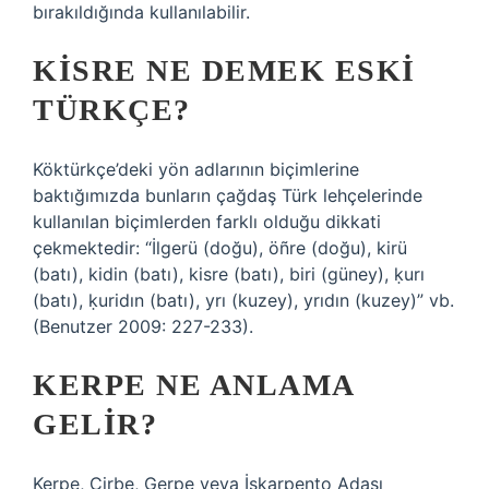
bırakıldığında kullanılabilir.
KISRE NE DEMEK ESKI
TÜRKÇE?
Köktürkçe’deki yön adlarının biçimlerine
baktığımızda bunların çağdaş Türk lehçelerinde
kullanılan biçimlerden farklı olduğu dikkati
çekmektedir: “İlgerü (doğu), öñre (doğu), kirü
(batı), kidin (batı), kisre (batı), biri (güney), ḳurı
(batı), ḳuridın (batı), yrı (kuzey), yrıdın (kuzey)” vb.
(Benutzer 2009: 227-233).
KERPE NE ANLAMA
GELIR?
Kerpe, Çirbe, Gerpe veya İskarpento Adası