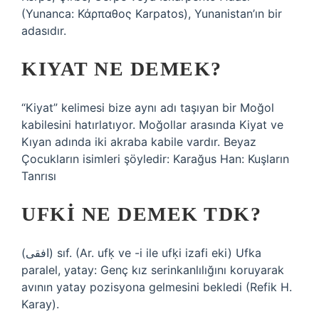
(Yunanca: Κάρπαθος Karpatos), Yunanistan’ın bir
adasıdır.
KIYAT NE DEMEK?
“Kiyat” kelimesi bize aynı adı taşıyan bir Moğol
kabilesini hatırlatıyor. Moğollar arasında Kiyat ve
Kıyan adında iki akraba kabile vardır. Beyaz
Çocukların isimleri şöyledir: Karağus Han: Kuşların
Tanrısı
UFKI NE DEMEK TDK?
(ﺍﻓﻘﻰ) sıf. (Ar. ufḳ ve -і ile ufḳі izafi eki) Ufka
paralel, yatay: Genç kız serinkanlılığını koruyarak
avının yatay pozisyona gelmesini bekledi (Refik H.
Karay).