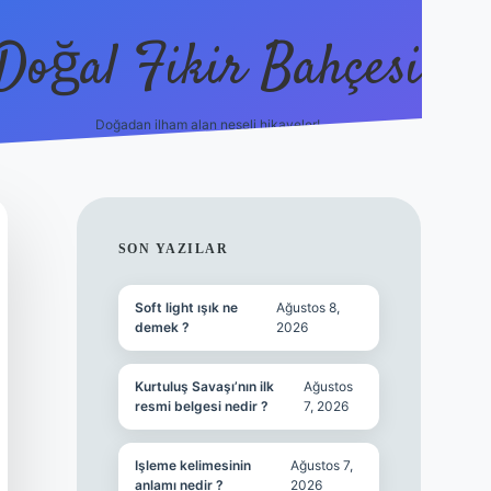
Doğal Fikir Bahçesi
Doğadan ilham alan neşeli hikayeler!
grandoperabet resmi si
SIDEBAR
SON YAZILAR
Soft light ışık ne
Ağustos 8,
demek ?
2026
Kurtuluş Savaşı’nın ilk
Ağustos
resmi belgesi nedir ?
7, 2026
Işleme kelimesinin
Ağustos 7,
anlamı nedir ?
2026