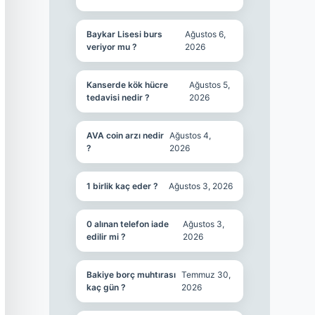
Baykar Lisesi burs
Ağustos 6,
veriyor mu ?
2026
Kanserde kök hücre
Ağustos 5,
tedavisi nedir ?
2026
AVA coin arzı nedir
Ağustos 4,
?
2026
1 birlik kaç eder ?
Ağustos 3, 2026
0 alınan telefon iade
Ağustos 3,
edilir mi ?
2026
Bakiye borç muhtırası
Temmuz 30,
kaç gün ?
2026