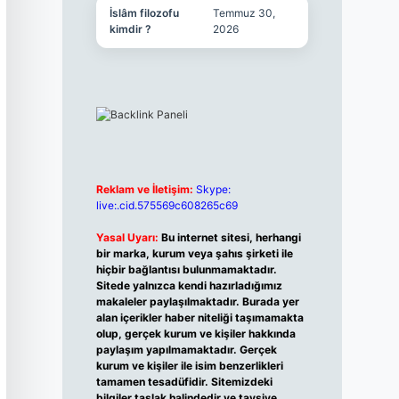
İslâm filozofu
Temmuz 30,
kimdir ?
2026
Reklam ve İletişim:
Skype:
live:.cid.575569c608265c69
Yasal Uyarı:
Bu internet sitesi, herhangi
bir marka, kurum veya şahıs şirketi ile
hiçbir bağlantısı bulunmamaktadır.
Sitede yalnızca kendi hazırladığımız
makaleler paylaşılmaktadır. Burada yer
alan içerikler haber niteliği taşımamakta
olup, gerçek kurum ve kişiler hakkında
paylaşım yapılmamaktadır. Gerçek
kurum ve kişiler ile isim benzerlikleri
tamamen tesadüfidir. Sitemizdeki
bilgiler taslak halindedir ve tavsiye