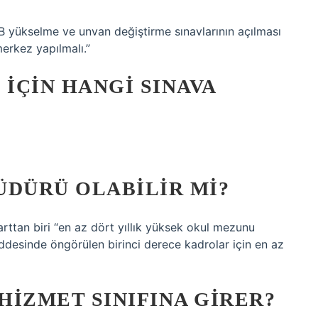
EB yükselme ve unvan değiştirme sınavlarının açılması
merkez yapılmalı.”
IÇIN HANGI SINAVA
ÜDÜRÜ OLABILIR MI?
ttan biri “en az dört yıllık yüksek okul mezunu
ddesinde öngörülen birinci derece kadrolar için en az
HIZMET SINIFINA GIRER?