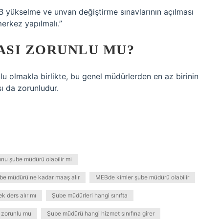
EB yükselme ve unvan değiştirme sınavlarının açılması
merkez yapılmalı.”
ASI ZORUNLU MU?
 olmakla birlikte, bu genel müdürlerden en az birinin
ı da zorunludur.
nu şube müdürü olabilir mi
be müdürü ne kadar maaş alır
MEBde kimler şube müdürü olabilir
k ders alır mı
Şube müdürleri hangi sınıfta
 zorunlu mu
Şube müdürü hangi hizmet sınıfına girer