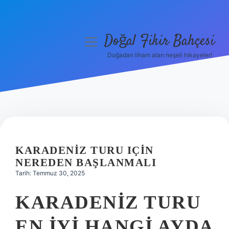
Doğal Fikir Bahçesi
menüyü
aç
Doğadan ilham alan neşeli hikayeler!
Anasayfa
Gizlilik Politikası
Yasal Uyarı
Hakkımızda
KARADENIZ TURU IÇIN
NEREDEN BAŞLANMALI
Tarih: Temmuz 30, 2025
KARADENIZ TURU
EN IYI HANGI AYDA