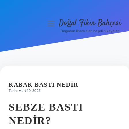
Doğal Fikir Bahçesi
menüyü
aç
Doğadan ilham alan neşeli hikayeler!
Anasayfa
Gizlilik Politikası
Yasal Uyarı
Hakkımızda
KABAK BASTI NEDIR
Tarih: Mart 19, 2025
SEBZE BASTI
NEDIR?