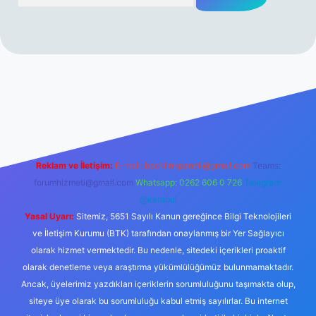
mi sitesi
tulipbetgiris.org
Reklam ve İletişim:
E-mail:
backlinkpaneli@gmail.com
Teams:
forumhizmeti@gmail.com
Whatsapp: 0262 606 0 726
Telegram:
@karabul
Yasal Uyarı:
Sitemiz, 5651 Sayılı Kanun gereğince Bilgi Teknolojileri
ve İletişim Kurumu (BTK) tarafından onaylanmış bir Yer Sağlayıcı
olarak hizmet vermektedir. Bu nedenle, sitedeki içerikleri proaktif
olarak denetleme veya araştırma yükümlülüğümüz bulunmamaktadır.
Ancak, üyelerimiz yazdıkları içeriklerin sorumluluğunu taşımakta olup,
siteye üye olarak bu sorumluluğu kabul etmiş sayılırlar. Bu internet