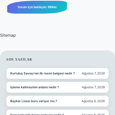
Sitemap
SIDEBAR
SON YAZILAR
Kurtuluş Savaşı’nın ilk resmi belgesi nedir ?
Ağustos 7, 2026
Işleme kelimesinin anlamı nedir ?
Ağustos 7, 2026
Baykar Lisesi burs veriyor mu ?
Ağustos 6, 2026
Kanserde kök hücre tedavisi nedir ?
Ağustos 5, 2026