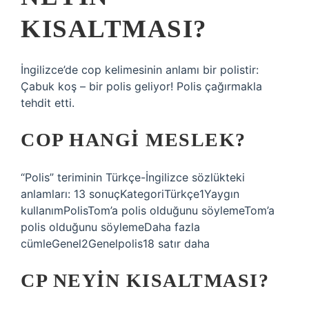
KISALTMASI?
İngilizce’de cop kelimesinin anlamı bir polistir:
Çabuk koş – bir polis geliyor! Polis çağırmakla
tehdit etti.
COP HANGI MESLEK?
“Polis” teriminin Türkçe-İngilizce sözlükteki
anlamları: 13 sonuçKategoriTürkçe1Yaygın
kullanımPolisTom’a polis olduğunu söylemeTom’a
polis olduğunu söylemeDaha fazla
cümleGenel2Genelpolis18 satır daha
CP NEYIN KISALTMASI?