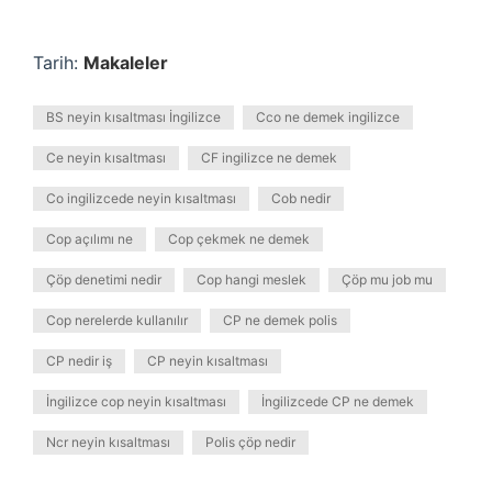
Tarih:
Makaleler
BS neyin kısaltması İngilizce
Cco ne demek ingilizce
Ce neyin kısaltması
CF ingilizce ne demek
Co ingilizcede neyin kısaltması
Cob nedir
Cop açılımı ne
Cop çekmek ne demek
Çöp denetimi nedir
Cop hangi meslek
Çöp mu job mu
Cop nerelerde kullanılır
CP ne demek polis
CP nedir iş
CP neyin kısaltması
İngilizce cop neyin kısaltması
İngilizcede CP ne demek
Ncr neyin kısaltması
Polis çöp nedir