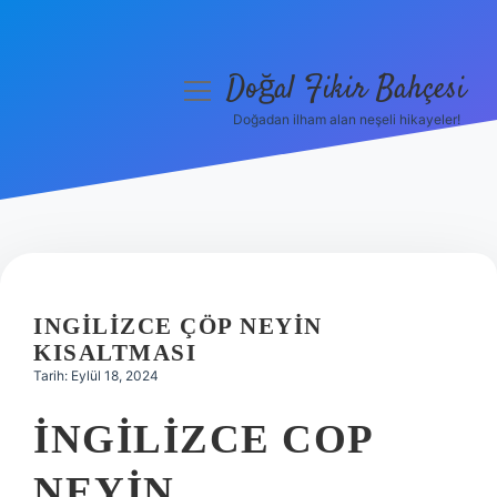
Doğal Fikir Bahçesi
menüyü
aç
Doğadan ilham alan neşeli hikayeler!
Anasayfa
Gizlilik Politikası
Yasal Uyarı
Hakkımızda
INGILIZCE ÇÖP NEYIN
KISALTMASI
Tarih: Eylül 18, 2024
İNGILIZCE COP
NEYIN