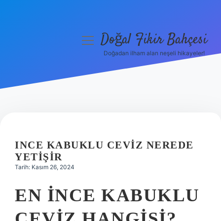
Doğal Fikir Bahçesi
menüyü
aç
Doğadan ilham alan neşeli hikayeler!
Anasayfa
Gizlilik Politikası
Yasal Uyarı
Hakkımızda
INCE KABUKLU CEVIZ NEREDE
YETIŞIR
Tarih: Kasım 26, 2024
EN INCE KABUKLU
CEVIZ HANGISI?