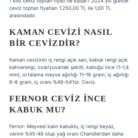
1 kilo ceviz toptan fiyatı ne kadar? 2024 yılı güncel
ceviz toptan fiyatları 1.250,00 TL ile 1,00 TL
arasındadır.
KAMAN CEVIZI NASIL
BIR CEVIZDIR?
Kaman cevizinin iç rengi açık sarı, kabuk rengi açık
kahverengi, oval/yuvarlak şekilli, kabuğu ince (1–1,4
mm), ortalama meyve ağırlığı 11–16 gram, iç ağırlığı
6–8 gram, iç oranı %48–54’tür. Ceviz.
FERNOR CEVIZ INCE
KABUK MU?
Fernor: Meyvesi kalın kabuklu, iç rengi beyaz,
verimi %45-48 olup yağ oranı Chandler’dan daha