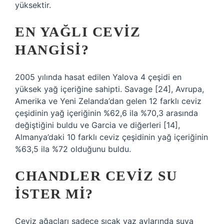
yüksektir.
EN YAĞLI CEVIZ
HANGISI?
2005 yılında hasat edilen Yalova 4 çeşidi en
yüksek yağ içeriğine sahipti. Savage [24], Avrupa,
Amerika ve Yeni Zelanda’dan gelen 12 farklı ceviz
çeşidinin yağ içeriğinin %62,6 ila %70,3 arasında
değiştiğini buldu ve Garcia ve diğerleri [14],
Almanya’daki 10 farklı ceviz çeşidinin yağ içeriğinin
%63,5 ila %72 olduğunu buldu.
CHANDLER CEVIZ SU
ISTER MI?
Ceviz ağaçları sadece sıcak yaz aylarında suya