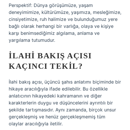
Perspektif: Dünya görüşümüze, yaşam
deneyimimize, kültürümüze, yaşımıza, mesleğimize,
cinsiyetimize, ruh halimize ve bulunduğumuz yere
bağlı olarak herhangi bir varlığa, olaya ve kişiye
karşı benimsediğimiz algılama, anlama ve
yargılama tutumudur.
İLAHI BAKIŞ AÇISI
KAÇINCI TEKIL?
İlahi bakış açısı, üçüncü şahıs anlatımı biçiminde bir
hikaye aracılığıyla ifade edilebilir. Bu özellikle
anlatıcının hikayedeki kahramanın ve diğer
karakterlerin duygu ve düşüncelerini ayrıntılı bir
şekilde tartışmasıdır. Aynı zamanda, birçok unsur
gerçekleşmiş ve henüz gerçekleşmemiş tüm
olaylar aracılığıyla iletilir.