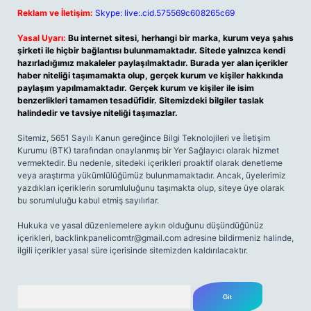
Reklam ve İletişim:
Skype: live:.cid.575569c608265c69
Yasal Uyarı:
Bu internet sitesi, herhangi bir marka, kurum veya şahıs
şirketi ile hiçbir bağlantısı bulunmamaktadır. Sitede yalnızca kendi
hazırladığımız makaleler paylaşılmaktadır. Burada yer alan içerikler
haber niteliği taşımamakta olup, gerçek kurum ve kişiler hakkında
paylaşım yapılmamaktadır. Gerçek kurum ve kişiler ile isim
benzerlikleri tamamen tesadüfidir. Sitemizdeki bilgiler taslak
halindedir ve tavsiye niteliği taşımazlar.
Sitemiz, 5651 Sayılı Kanun gereğince Bilgi Teknolojileri ve İletişim
Kurumu (BTK) tarafından onaylanmış bir Yer Sağlayıcı olarak hizmet
vermektedir. Bu nedenle, sitedeki içerikleri proaktif olarak denetleme
veya araştırma yükümlülüğümüz bulunmamaktadır. Ancak, üyelerimiz
yazdıkları içeriklerin sorumluluğunu taşımakta olup, siteye üye olarak
bu sorumluluğu kabul etmiş sayılırlar.
Hukuka ve yasal düzenlemelere aykırı olduğunu düşündüğünüz
içerikleri,
backlinkpanelicomtr@gmail.com
adresine bildirmeniz halinde,
ilgili içerikler yasal süre içerisinde sitemizden kaldırılacaktır.
Arama