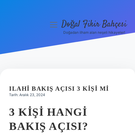
Doğal Fikir Bahçesi
menüyü
aç
Doğadan ilham alan neşeli hikayeler!
Anasayfa
Gizlilik Politikası
Yasal Uyarı
Hakkımızda
ILAHI BAKIŞ AÇISI 3 KIŞI MI
Tarih: Aralık 23, 2024
3 KIŞI HANGI
BAKIŞ AÇISI?