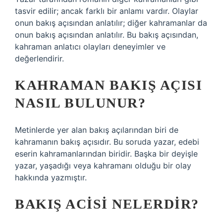
tasvir edilir; ancak farklı bir anlamı vardır. Olaylar
onun bakış açısından anlatılır; diğer kahramanlar da
onun bakış açısından anlatılır. Bu bakış açısından,
kahraman anlatıcı olayları deneyimler ve
değerlendirir.
KAHRAMAN BAKIŞ AÇISI
NASIL BULUNUR?
Metinlerde yer alan bakış açılarından biri de
kahramanın bakış açısıdır. Bu soruda yazar, edebi
eserin kahramanlarından biridir. Başka bir deyişle
yazar, yaşadığı veya kahramanı olduğu bir olay
hakkında yazmıştır.
BAKIŞ ACISI NELERDIR?