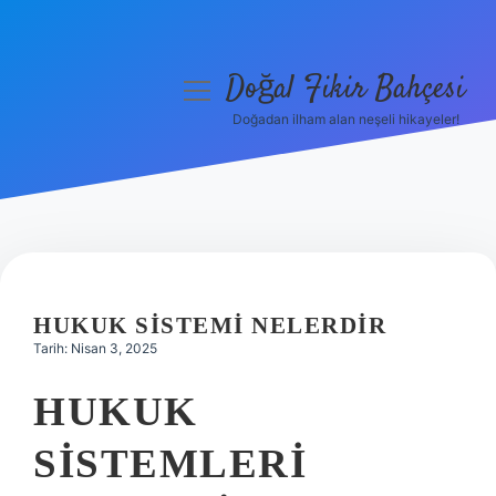
Doğal Fikir Bahçesi
menüyü
aç
Doğadan ilham alan neşeli hikayeler!
Anasayfa
Gizlilik Politikası
Yasal Uyarı
Hakkımızda
HUKUK SISTEMI NELERDIR
Tarih: Nisan 3, 2025
HUKUK
SISTEMLERI