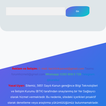
Arama
 sitesi
tulipbetgiris.org
Reklam ve İletişim:
E-mail:
backlinkpaneli@gmail.com
Teams:
forumhizmeti@gmail.com
Whatsapp: 0262 606 0 726
Telegram:
@karabul
Yasal Uyarı:
Sitemiz, 5651 Sayılı Kanun gereğince Bilgi Teknolojileri
ve İletişim Kurumu (BTK) tarafından onaylanmış bir Yer Sağlayıcı
olarak hizmet vermektedir. Bu nedenle, sitedeki içerikleri proaktif
olarak denetleme veya araştırma yükümlülüğümüz bulunmamaktadır.