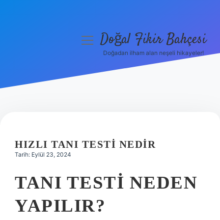
Doğal Fikir Bahçesi
menüyü
aç
Doğadan ilham alan neşeli hikayeler!
Anasayfa
Gizlilik Politikası
Yasal Uyarı
Hakkımızda
HIZLI TANI TESTI NEDIR
Tarih: Eylül 23, 2024
TANI TESTI NEDEN
YAPILIR?