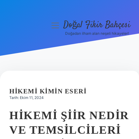
Doğal Fikir Bahçesi
menüyü
aç
Doğadan ilham alan neşeli hikayeler!
Anasayfa
Gizlilik Politikası
Yasal Uyarı
Hakkımızda
HIKEMI KIMIN ESERI
Tarih: Ekim 11, 2024
HIKEMI ŞIIR NEDIR
VE TEMSILCILERI