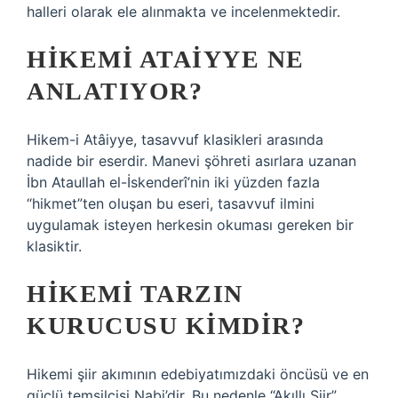
halleri olarak ele alınmakta ve incelenmektedir.
HIKEMI ATAIYYE NE
ANLATIYOR?
Hikem-i Atâiyye, tasavvuf klasikleri arasında
nadide bir eserdir. Manevi şöhreti asırlara uzanan
İbn Ataullah el-İskenderî’nin iki yüzden fazla
“hikmet”ten oluşan bu eseri, tasavvuf ilmini
uygulamak isteyen herkesin okuması gereken bir
klasiktir.
HIKEMI TARZIN
KURUCUSU KIMDIR?
Hikemi şiir akımının edebiyatımızdaki öncüsü ve en
güçlü temsilcisi Nabi’dir. Bu nedenle “Akıllı Şiir”