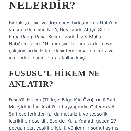
NELERDIR?
Birçok şair şiir ve düşünceyi birleştirerek Nabi’nin
yolunu izlemiştir. Nef’î, Nevi-zâde Atâyî, Sâbit,
Koca Ragıp Paşa, Keçeci-zâde İzzet Molla…
Nabi’den sonra “Hikemi şiir” tarzını sürdürmeye
çalışmışlardır. Hikmetli şiirlerde irsal-i mecaz ve
icaz edebi sanat olarak kullanılmıştır.
FUSUSU’L HIKEM NE
ANLATIR?
Fusus’ül Hikem (Türkçe: Bilgeliğin Özü), ünlü Sufi
Muhyiddin İbn Arabi’nin başyapıtıdır. Geleneksel
Sufi eserlerinden farklı, metafizik ve teosofik
içerikli bir eserdir. Eserde, Kur’an’da adı geçen 27
peygamber, çeşitli bilgelik yönlerinin somutlaşmış