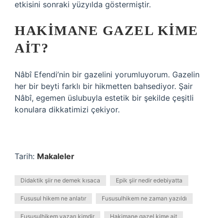
etkisini sonraki yüzyılda göstermiştir.
HAKIMANE GAZEL KIME
AIT?
Nâbî Efendi’nin bir gazelini yorumluyorum. Gazelin
her bir beyti farklı bir hikmetten bahsediyor. Şair
Nâbî, egemen üslubuyla estetik bir şekilde çeşitli
konulara dikkatimizi çekiyor.
Tarih:
Makaleler
Didaktik şiir ne demek kısaca
Epik şiir nedir edebiyatta
Fususul hikem ne anlatır
Fususulhikem ne zaman yazıldı
Fususulhikem yazarı kimdir
Hakimane gazel kime ait