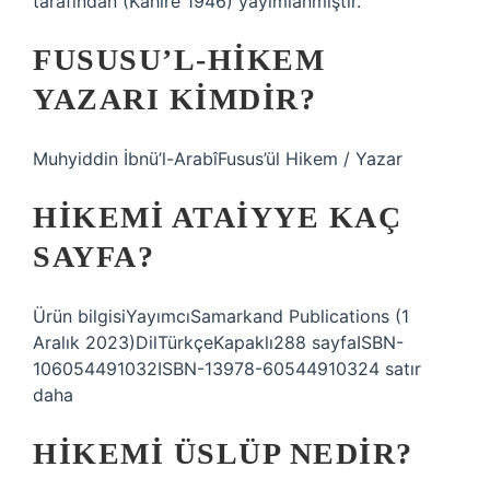
tarafından (Kahire 1946) yayımlanmıştır.
FUSUSU’L-HIKEM
YAZARI KIMDIR?
Muhyiddin İbnü’l-ArabîFusus’ül Hikem / Yazar
HIKEMI ATAIYYE KAÇ
SAYFA?
Ürün bilgisiYayımcı‎Samarkand Publications (1
Aralık 2023)Dil‎TürkçeKapaklı‎288 sayfaISBN-
10‎6054491032ISBN-13‎978-60544910324 satır
daha
HIKEMI ÜSLÜP NEDIR?