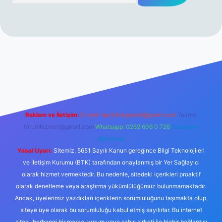
mi sitesi
tulipbetgiris.org
Reklam ve İletişim:
E-mail:
backlinkpaneli@gmail.com
Teams:
forumhizmeti@gmail.com
Whatsapp: 0262 606 0 726
Telegram:
@karabul
Yasal Uyarı:
Sitemiz, 5651 Sayılı Kanun gereğince Bilgi Teknolojileri
ve İletişim Kurumu (BTK) tarafından onaylanmış bir Yer Sağlayıcı
olarak hizmet vermektedir. Bu nedenle, sitedeki içerikleri proaktif
olarak denetleme veya araştırma yükümlülüğümüz bulunmamaktadır.
Ancak, üyelerimiz yazdıkları içeriklerin sorumluluğunu taşımakta olup,
siteye üye olarak bu sorumluluğu kabul etmiş sayılırlar. Bu internet
sitesi, herhangi bir marka, kurum veya şahıs şirketi ile hiçbir bağlantısı