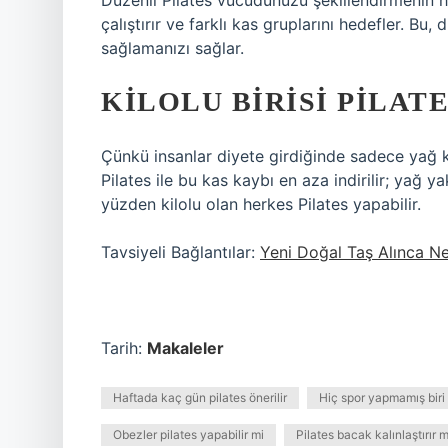
Düzenli Pilates vücudunuzu şekillendirmenin h
çalıştırır ve farklı kas gruplarını hedefler. Bu,
sağlamanızı sağlar.
KILOLU BIRISI PILATE
Çünkü insanlar diyete girdiğinde sadece yağ
Pilates ile bu kas kaybı en aza indirilir; yağ 
yüzden kilolu olan herkes Pilates yapabilir.
Tavsiyeli Bağlantılar:
Yeni Doğal Taş Alınca Ne
Tarih:
Makaleler
Haftada kaç gün pilates önerilir
Hiç spor yapmamış biri 
Obezler pilates yapabilir mi
Pilates bacak kalınlaştırır m