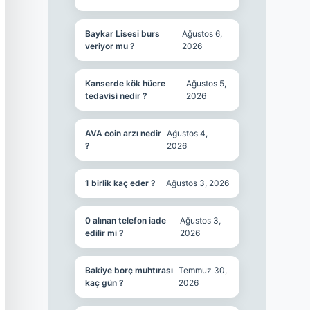
Baykar Lisesi burs
Ağustos 6,
veriyor mu ?
2026
Kanserde kök hücre
Ağustos 5,
tedavisi nedir ?
2026
AVA coin arzı nedir
Ağustos 4,
?
2026
1 birlik kaç eder ?
Ağustos 3, 2026
0 alınan telefon iade
Ağustos 3,
edilir mi ?
2026
Bakiye borç muhtırası
Temmuz 30,
kaç gün ?
2026