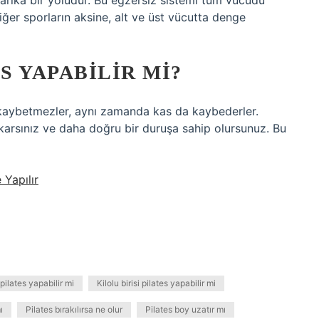
arika bir yoludur. Bu egzersiz sistemi tüm vücudu
 diğer sporların aksine, alt ve üst vücutta denge
S YAPABILIR MI?
 kaybetmezler, aynı zamanda kas da kaybederler.
yakarsınız ve daha doğru bir duruşa sahip olursunuz. Bu
 Yapılır
pilates yapabilir mi
Kilolu birisi pilates yapabilir mi
ı
Pilates bırakılırsa ne olur
Pilates boy uzatır mı