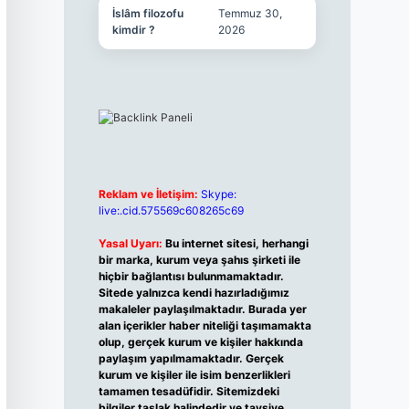
İslâm filozofu
Temmuz 30,
kimdir ?
2026
Reklam ve İletişim:
Skype:
live:.cid.575569c608265c69
Yasal Uyarı:
Bu internet sitesi, herhangi
bir marka, kurum veya şahıs şirketi ile
hiçbir bağlantısı bulunmamaktadır.
Sitede yalnızca kendi hazırladığımız
makaleler paylaşılmaktadır. Burada yer
alan içerikler haber niteliği taşımamakta
olup, gerçek kurum ve kişiler hakkında
paylaşım yapılmamaktadır. Gerçek
kurum ve kişiler ile isim benzerlikleri
tamamen tesadüfidir. Sitemizdeki
bilgiler taslak halindedir ve tavsiye