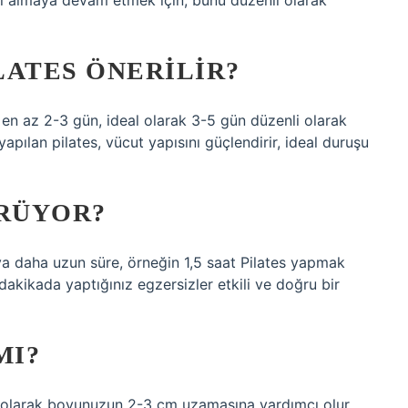
arını almaya devam etmek için, bunu düzenli olarak
LATES ÖNERILIR?
a en az 2-3 gün, ideal olarak 3-5 gün düzenli olarak
yapılan pilates, vücut yapısını güçlendirir, ideal duruşu
ÜRÜYOR?
a daha uzun süre, örneğin 1,5 saat Pilates yapmak
dakikada yaptığınız egzersizler etkili ve doğru bir
MI?
nel olarak boyunuzun 2-3 cm uzamasına yardımcı olur