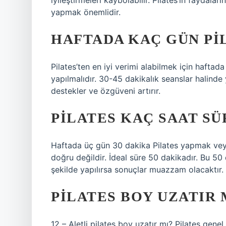
iyileştirmeleri kaybolabilir. Pilates’in faydal
yapmak önemlidir.
HAFTADA KAÇ GÜN PI
Pilates’ten en iyi verimi alabilmek için haftad
yapılmalıdır. 30-45 dakikalık seanslar halinde 
destekler ve özgüveni artırır.
PILATES KAÇ SAAT S
Haftada üç gün 30 dakika Pilates yapmak vey
doğru değildir. İdeal süre 50 dakikadır. Bu 50 
şekilde yapılırsa sonuçlar muazzam olacaktır.
PILATES BOY UZATIR 
12 – Aletli pilates boy uzatır mı? Pilates ge