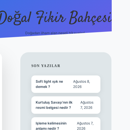
Doğal Fikir Bahçesi
Doğadan ilham alan neşeli hikayeler!
grandoperabet resmi s
SIDEBAR
SON YAZILAR
Soft light ışık ne
Ağustos 8,
demek ?
2026
Kurtuluş Savaşı’nın ilk
Ağustos
resmi belgesi nedir ?
7, 2026
Işleme kelimesinin
Ağustos 7,
anlamı nedir ?
2026