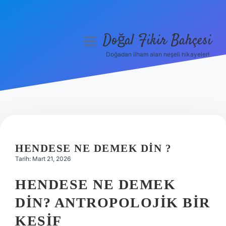
Doğal Fikir Bahçesi
menüyü
aç
Doğadan ilham alan neşeli hikayeler!
Anasayfa
Gizlilik Politikası
Yasal Uyarı
Hakkımızda
HENDESE NE DEMEK DIN ?
Tarih: Mart 21, 2026
HENDESE NE DEMEK
DIN? ANTROPOLOJIK BIR
KEŞIF