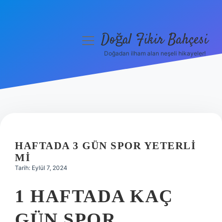
Doğal Fikir Bahçesi
menüyü
aç
Doğadan ilham alan neşeli hikayeler!
Anasayfa
Gizlilik Politikası
Yasal Uyarı
Hakkımızda
HAFTADA 3 GÜN SPOR YETERLI
MI
Tarih: Eylül 7, 2024
1 HAFTADA KAÇ
GÜN SPOR