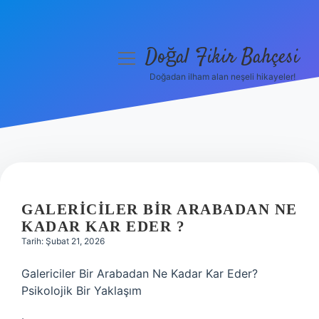
Doğal Fikir Bahçesi
menüyü
aç
Doğadan ilham alan neşeli hikayeler!
Anasayfa
Gizlilik Politikası
Yasal Uyarı
Hakkımızda
GALERICILER BIR ARABADAN NE
KADAR KAR EDER ?
Tarih: Şubat 21, 2026
Galericiler Bir Arabadan Ne Kadar Kar Eder?
Psikolojik Bir Yaklaşım