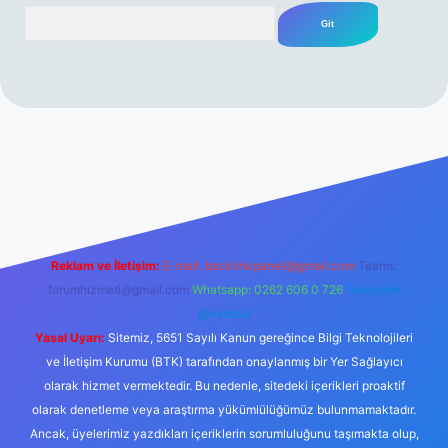
Arama
mi sitesi
tulipbetgiris.org
Reklam ve İletişim:
E-mail:
backlinkpaneli@gmail.com
Teams:
forumhizmeti@gmail.com
Whatsapp: 0262 606 0 726
Telegram:
@karabul
Yasal Uyarı:
Sitemiz, 5651 Sayılı Kanun gereğince Bilgi Teknolojileri
ve İletişim Kurumu (BTK) tarafından onaylanmış bir Yer Sağlayıcı
olarak hizmet vermektedir. Bu nedenle, sitedeki içerikleri proaktif
olarak denetleme veya araştırma yükümlülüğümüz bulunmamaktadır.
Ancak, üyelerimiz yazdıkları içeriklerin sorumluluğunu taşımakta olup,