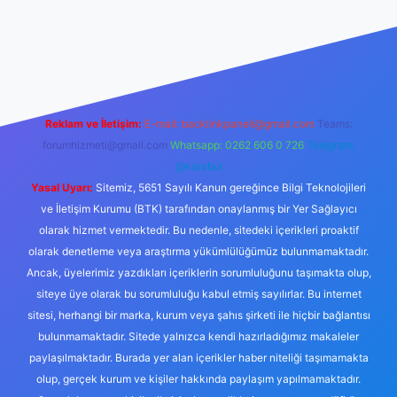
 sitesi
tulipbetgiris.org
Reklam ve İletişim:
E-mail:
backlinkpaneli@gmail.com
Teams:
forumhizmeti@gmail.com
Whatsapp: 0262 606 0 726
Telegram:
@karabul
Yasal Uyarı:
Sitemiz, 5651 Sayılı Kanun gereğince Bilgi Teknolojileri
ve İletişim Kurumu (BTK) tarafından onaylanmış bir Yer Sağlayıcı
olarak hizmet vermektedir. Bu nedenle, sitedeki içerikleri proaktif
olarak denetleme veya araştırma yükümlülüğümüz bulunmamaktadır.
Ancak, üyelerimiz yazdıkları içeriklerin sorumluluğunu taşımakta olup,
siteye üye olarak bu sorumluluğu kabul etmiş sayılırlar. Bu internet
sitesi, herhangi bir marka, kurum veya şahıs şirketi ile hiçbir bağlantısı
bulunmamaktadır. Sitede yalnızca kendi hazırladığımız makaleler
paylaşılmaktadır. Burada yer alan içerikler haber niteliği taşımamakta
olup, gerçek kurum ve kişiler hakkında paylaşım yapılmamaktadır.