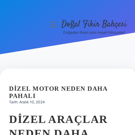
Doğal Fikir Bahçesi
menüyü
aç
Doğadan ilham alan neşeli hikayeler!
Anasayfa
Gizlilik Politikası
Yasal Uyarı
Hakkımızda
DIZEL MOTOR NEDEN DAHA
PAHALI
Tarih: Aralık 10, 2024
DIZEL ARAÇLAR
NEDEN DAHA