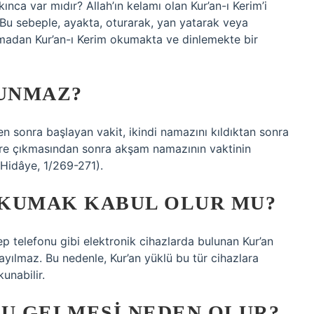
nca var mıdır? Allah’ın kelamı olan Kur’an-ı Kerim’i
 Bu sebeple, ayakta, oturarak, yan yatarak veya
pmadan Kur’an-ı Kerim okumakta ve dinlemekte bir
UNMAZ?
n sonra başlayan vakit, ikindi namazını kıldıktan sonra
re çıkmasından sonra akşam namazının vaktinin
-Hidâye, 1/269-271).
OKUMAK KABUL OLUR MU?
cep telefonu gibi elektronik cihazlarda bulunan Kur’an
ayılmaz. Bu nedenle, Kur’an yüklü bu tür cihazlara
unabilir.
U GELMESI NEDEN OLUR?