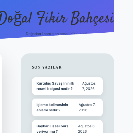
Doğal Fikir Bahçesi
Doğadan ilham alan neşeli hikayeler!
grandoperabet resmi s
SIDEBAR
SON YAZILAR
Kurtuluş Savaşı’nın ilk
Ağustos
resmi belgesi nedir ?
7, 2026
Işleme kelimesinin
Ağustos 7,
anlamı nedir ?
2026
Baykar Lisesi burs
Ağustos 6,
veriyor mu ?
2026