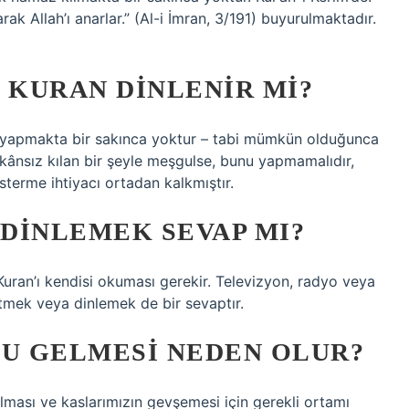
ak Allah’ı anarlar.” (Al-i İmran, 3/191) buyurulmaktadır.
 KURAN DINLENIR MI?
u yapmakta bir sakınca yoktur – tabi mümkün olduğunca
imkânsız kılan bir şeyle meşgulse, bunu yapmamalıdır,
sterme ihtiyacı ortadan kalkmıştır.
DINLEMEK SEVAP MI?
 Kuran’ı kendisi okuması gerekir. Televizyon, radyo veya
tmek veya dinlemek de bir sevaptır.
U GELMESI NEDEN OLUR?
ması ve kaslarımızın gevşemesi için gerekli ortamı