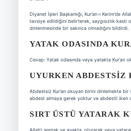
Diyanet İşleri Başkanlığı, Kur’an-ı Kerim’de Al
tavsiye edildiğini belirterek, saygısızlık kast
dinlenmesinde bir sakınca olmadığını bildirdi.
YATAK ODASINDA KUR
Cevap: Yatak odasında veya yatakta Kur’an oku
UYURKEN ABDESTSIZ 
Abdestsiz Kur’an okuyan birini dinlemekte bir
abdest almaya gerek yoktur ve abdestli iken d
SIRT ÜSTÜ YATARAK 
Allah’ı anmak ve ayakta, oturarak veya yatarak