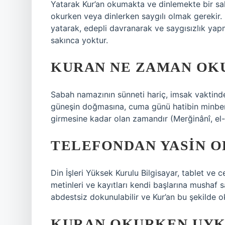
Yatarak Kur’an okumakta ve dinlemekte bir sakı
okurken veya dinlerken saygılı olmak gerekir.
yatarak, edepli davranarak ve saygısızlık ya
sakınca yoktur.
KURAN NE ZAMAN OK
Sabah namazının sünneti hariç, imsak vaktinde
güneşin doğmasına, cuma günü hatibin minbe
girmesine kadar olan zamandır (Merğinânî, el
TELEFONDAN YASIN 
Din İşleri Yüksek Kurulu Bilgisayar, tablet ve 
metinleri ve kayıtları kendi başlarına mushaf s
abdestsiz dokunulabilir ve Kur’an bu şekilde ok
KURAN OKURKEN UYK