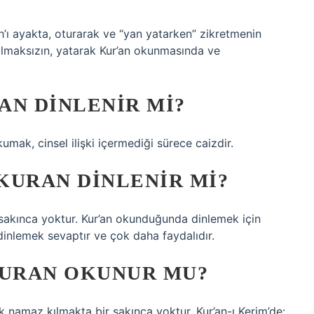
lah’ı ayakta, oturarak ve “yan yatarken” zikretmenin
ı olmaksızın, yatarak Kur’an okunmasında ve
AN DINLENIR MI?
mak, cinsel ilişki içermediği sürece caizdir.
KURAN DINLENIR MI?
 sakınca yoktur. Kur’an okunduğunda dinlemek için
inlemek sevaptır ve çok daha faydalıdır.
KURAN OKUNUR MU?
 namaz kılmakta bir sakınca yoktur. Kur’an-ı Kerim’de: