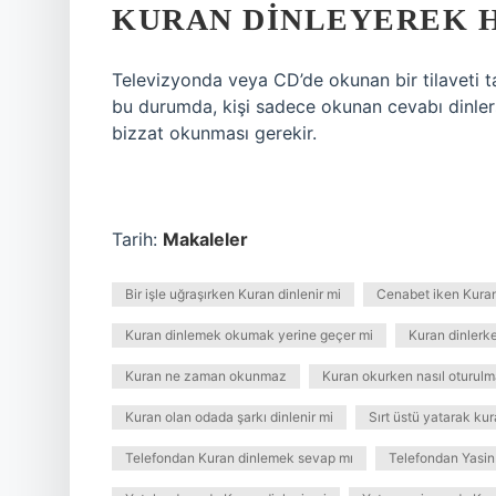
KURAN DINLEYEREK 
Televizyonda veya CD’de okunan bir tilaveti t
bu durumda, kişi sadece okunan cevabı dinlers
bizzat okunması gerekir.
Tarih:
Makaleler
Bir işle uğraşırken Kuran dinlenir mi
Cenabet iken Kuran
Kuran dinlemek okumak yerine geçer mi
Kuran dinlerken
Kuran ne zaman okunmaz
Kuran okurken nasıl oturulm
Kuran olan odada şarkı dinlenir mi
Sırt üstü yatarak ku
Telefondan Kuran dinlemek sevap mı
Telefondan Yasi