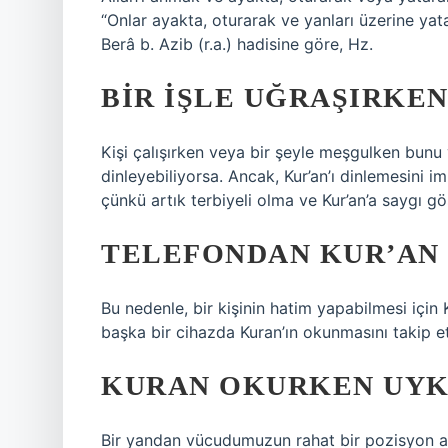
“Onlar ayakta, oturarak ve yanları üzerine yatar
Berâ b. Azib (r.a.) hadisine göre, Hz.
BIR IŞLE UĞRAŞIRKEN
Kişi çalışırken veya bir şeyle meşgulken bun
dinleyebiliyorsa. Ancak, Kur’an’ı dinlemesini 
çünkü artık terbiyeli olma ve Kur’an’a saygı gö
TELEFONDAN KUR’AN 
Bu nedenle, bir kişinin hatim yapabilmesi için
başka bir cihazda Kuran’ın okunmasını takip e
KURAN OKURKEN UYK
Bir yandan vücudumuzun rahat bir pozisyon al