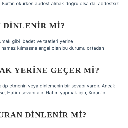
z. Kur’an okurken abdest almak doğru olsa da, abdestsiz
 DINLENIR MI?
mak gibi ibadet ve taatleri yerine
ak namaz kılmasına engel olan bu durumu ortadan
AK YERINE GEÇER MI?
akip etmenin veya dinlemenin bir sevabı vardır. Ancak
e, Hatim sevabı alır. Hatim yapmak için, Kuran’ın
URAN DINLENIR MI?