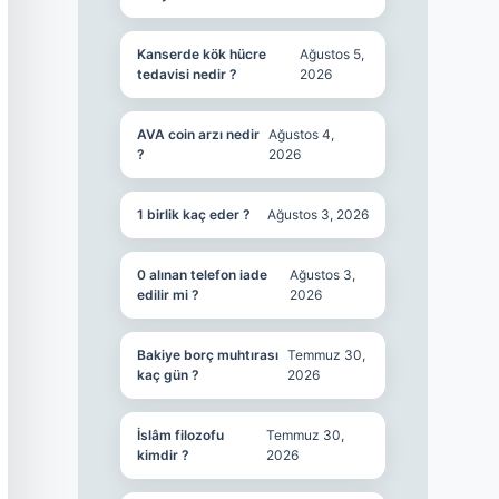
Kanserde kök hücre
Ağustos 5,
tedavisi nedir ?
2026
AVA coin arzı nedir
Ağustos 4,
?
2026
1 birlik kaç eder ?
Ağustos 3, 2026
0 alınan telefon iade
Ağustos 3,
edilir mi ?
2026
Bakiye borç muhtırası
Temmuz 30,
kaç gün ?
2026
İslâm filozofu
Temmuz 30,
kimdir ?
2026