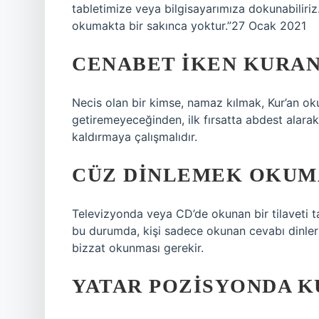
tabletimize veya bilgisayarımıza dokunabiliri
okumakta bir sakınca yoktur.”27 Ocak 2021
CENABET IKEN KURAN
Necis olan bir kimse, namaz kılmak, Kur’an oku
getiremeyeceğinden, ilk fırsatta abdest alar
kaldırmaya çalışmalıdır.
CÜZ DINLEMEK OKUM
Televizyonda veya CD’de okunan bir tilaveti t
bu durumda, kişi sadece okunan cevabı dinlers
bizzat okunması gerekir.
YATAR POZISYONDA K