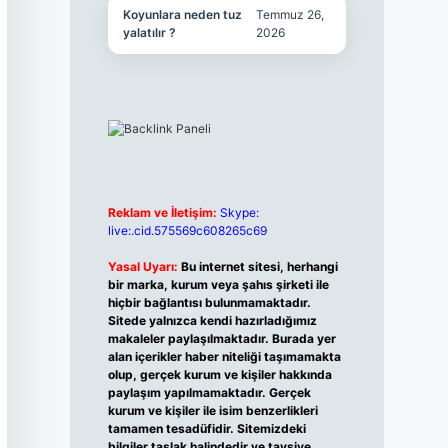
Koyunlara neden tuz
Temmuz 26,
yalatılır ?
2026
Reklam ve İletişim:
Skype:
live:.cid.575569c608265c69
Yasal Uyarı:
Bu internet sitesi, herhangi
bir marka, kurum veya şahıs şirketi ile
hiçbir bağlantısı bulunmamaktadır.
Sitede yalnızca kendi hazırladığımız
makaleler paylaşılmaktadır. Burada yer
alan içerikler haber niteliği taşımamakta
olup, gerçek kurum ve kişiler hakkında
paylaşım yapılmamaktadır. Gerçek
kurum ve kişiler ile isim benzerlikleri
tamamen tesadüfidir. Sitemizdeki
bilgiler taslak halindedir ve tavsiye