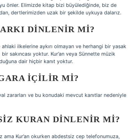
u önler. Elimizde kitap bizi büyülediğinde, biz de
dan, dertlerimizden uzak bir şekilde uykuya dalarız.
ARKI DINLENIR MI?
 ahlaki ilkelerine aykırı olmayan ve herhangi bir yasak
bir sakıncası yoktur. Kur’an veya Sünnette müzik
uğuna dair hiçbir kanıt yoktur.
ARA IÇILIR MI?
al zararları ve bu konudaki mevcut kanıtlar nedeniyle
IZ KURAN DINLENIR MI?
ız ama Kur’an okurken abdestsiz cep telefonumuza,