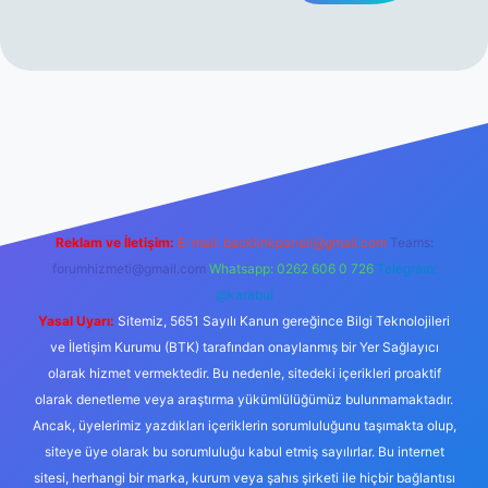
mi sitesi
tulipbetgiris.org
Reklam ve İletişim:
E-mail:
backlinkpaneli@gmail.com
Teams:
forumhizmeti@gmail.com
Whatsapp: 0262 606 0 726
Telegram:
@karabul
Yasal Uyarı:
Sitemiz, 5651 Sayılı Kanun gereğince Bilgi Teknolojileri
ve İletişim Kurumu (BTK) tarafından onaylanmış bir Yer Sağlayıcı
olarak hizmet vermektedir. Bu nedenle, sitedeki içerikleri proaktif
olarak denetleme veya araştırma yükümlülüğümüz bulunmamaktadır.
Ancak, üyelerimiz yazdıkları içeriklerin sorumluluğunu taşımakta olup,
siteye üye olarak bu sorumluluğu kabul etmiş sayılırlar. Bu internet
sitesi, herhangi bir marka, kurum veya şahıs şirketi ile hiçbir bağlantısı