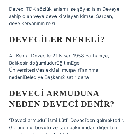
Deveci TDK sözlük anlamı ise şöyle: isim Deveye
sahip olan veya deve kiralayan kimse. Sarban,
deve kervanının reisi.
DEVECILER NERELI?
Ali Kemal Deveciler21 Nisan 1958 Burhaniye,
Balıkesir doğumludurEğitimEge
ÜniversitesiMeslekMali müşavirTanınma
nedeniBelediye Başkanı2 satır daha
DEVECI ARMUDUNA
NEDEN DEVECI DENIR?
“Deveci armudu” ismi Lütfi Deveci’den gelmektedir.
Görünümü, boyutu ve tadı bakımından diğer tüm