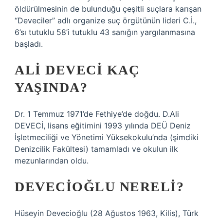
öldürülmesinin de bulunduğu çeşitli suçlara karışan
“Deveciler” adlı organize suç örgütünün lideri C.İ.,
6’sı tutuklu 58’i tutuklu 43 sanığın yargılanmasına
başladı.
ALI DEVECI KAÇ
YAŞINDA?
Dr. 1 Temmuz 1971’de Fethiye’de doğdu. D.Ali
DEVECİ, lisans eğitimini 1993 yılında DEÜ Deniz
İşletmeciliği ve Yönetimi Yüksekokulu’nda (şimdiki
Denizcilik Fakültesi) tamamladı ve okulun ilk
mezunlarından oldu.
DEVECIOĞLU NERELI?
Hüseyin Devecioğlu (28 Ağustos 1963, Kilis), Türk