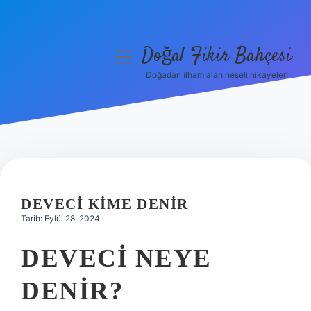
Doğal Fikir Bahçesi
menüyü
aç
Doğadan ilham alan neşeli hikayeler!
Anasayfa
Gizlilik Politikası
Yasal Uyarı
Hakkımızda
DEVECI KIME DENIR
Tarih: Eylül 28, 2024
DEVECI NEYE
DENIR?