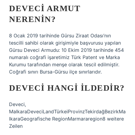
DEVECI ARMUT
NERENIN?
8 Ocak 2019 tarihinde Gürsu Ziraat Odası’nın
tescilli sahibi olarak girişimiyle başvurusu yapılan
Gürsu Deveci Armudu: 10 Ekim 2019 tarihinde 454
numaralı coğrafi işaretimiz Türk Patent ve Marka
Kurumu tarafından menşe olarak tescil edilmiştir.
Coğrafi sınırı Bursa-Gürsu ilçe sınırlarıdır.
DEVECI HANGI ILDEDIR?
Deveci,
MalkaraDeveciLandTürkeiProvinzTekirdağBezirkMa
lkaraGeografische RegionMarmararegion8 weitere
Zeilen