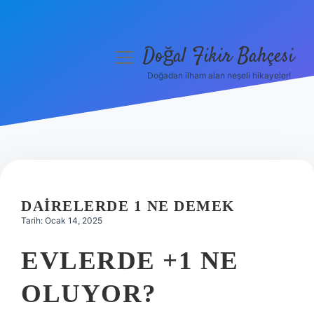
Doğal Fikir Bahçesi
menüyü
aç
Doğadan ilham alan neşeli hikayeler!
Anasayfa
Gizlilik Politikası
Yasal Uyarı
Hakkımızda
DAIRELERDE 1 NE DEMEK
Tarih: Ocak 14, 2025
EVLERDE +1 NE
OLUYOR?