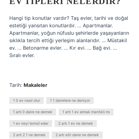
EV TIPLERI NELERDIR?
Hangi tip konutlar vardır? Taş evler, tarihi ve doğal
estetiği yansıtan konutlardır. … Apartmanlar.
Apartmanlar, yoğun nüfuslu şehirlerde yaşayanların
sıklıkla tercih ettiği yerleşim alanlarıdır. … Müstakil
ev. … Betonarme evler. … Kır evi. … Bağ evi. …
Sıralı evler.
Tarih:
Makaleler
1 0 ev nasıl olur
1 1 dairelere ne deniyor
1 artı 0 daire ne demek
1 artı 1 ev almak mantıklı mı
1 ev neyi temsil eder
2 artı 1 ev ne demek
2 artı 2 1 ne demek
2 artı sıfır daire ne demek