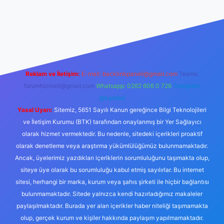
mi sitesi
tulipbetgiris.org
Reklam ve İletişim:
E-mail:
backlinkpaneli@gmail.com
Teams:
forumhizmeti@gmail.com
Whatsapp: 0262 606 0 726
Telegram:
@karabul
Yasal Uyarı:
Sitemiz, 5651 Sayılı Kanun gereğince Bilgi Teknolojileri
ve İletişim Kurumu (BTK) tarafından onaylanmış bir Yer Sağlayıcı
olarak hizmet vermektedir. Bu nedenle, sitedeki içerikleri proaktif
olarak denetleme veya araştırma yükümlülüğümüz bulunmamaktadır.
Ancak, üyelerimiz yazdıkları içeriklerin sorumluluğunu taşımakta olup,
siteye üye olarak bu sorumluluğu kabul etmiş sayılırlar. Bu internet
sitesi, herhangi bir marka, kurum veya şahıs şirketi ile hiçbir bağlantısı
bulunmamaktadır. Sitede yalnızca kendi hazırladığımız makaleler
paylaşılmaktadır. Burada yer alan içerikler haber niteliği taşımamakta
olup, gerçek kurum ve kişiler hakkında paylaşım yapılmamaktadır.