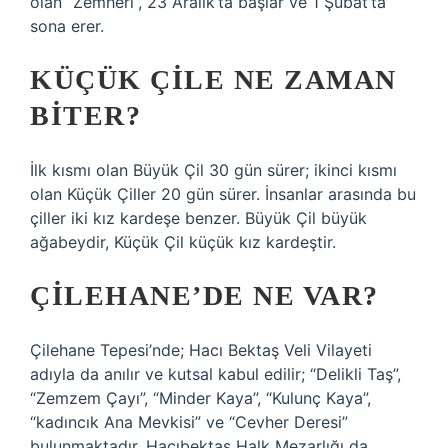
olan “Zemheri”, 23 Aralık’ta başlar ve 1 Şubat’ta
sona erer.
KÜÇÜK ÇILE NE ZAMAN
BITER?
İlk kısmı olan Büyük Çil 30 gün sürer; ikinci kısmı
olan Küçük Çiller 20 gün sürer. İnsanlar arasında bu
çiller iki kız kardeşe benzer. Büyük Çil büyük
ağabeydir, Küçük Çil küçük kız kardeştir.
ÇILEHANE’DE NE VAR?
Çilehane Tepesi’nde; Hacı Bektaş Veli Vilayeti
adıyla da anılır ve kutsal kabul edilir; “Delikli Taş”,
“Zemzem Çayı”, “Minder Kaya”, “Kulunç Kaya”,
“kadıncık Ana Mevkisi” ve “Cevher Deresi”
bulunmaktadır. Hacıbektaş Halk Mezarlığı da