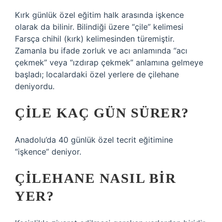
Kırk günlük özel eğitim halk arasında işkence
olarak da bilinir. Bilindiği üzere “çile” kelimesi
Farsça chihil (kırk) kelimesinden türemiştir.
Zamanla bu ifade zorluk ve acı anlamında “acı
çekmek” veya “ızdırap çekmek” anlamına gelmeye
başladı; localardaki özel yerlere de çilehane
deniyordu.
ÇILE KAÇ GÜN SÜRER?
Anadolu’da 40 günlük özel tecrit eğitimine
“işkence” deniyor.
ÇILEHANE NASIL BIR
YER?