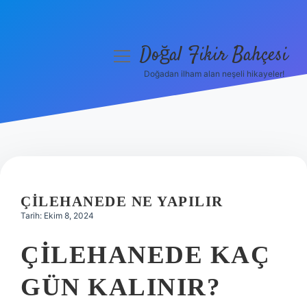
Doğal Fikir Bahçesi
menüyü
aç
Doğadan ilham alan neşeli hikayeler!
Anasayfa
Gizlilik Politikası
Yasal Uyarı
Hakkımızda
ÇILEHANEDE NE YAPILIR
Tarih: Ekim 8, 2024
ÇILEHANEDE KAÇ
GÜN KALINIR?