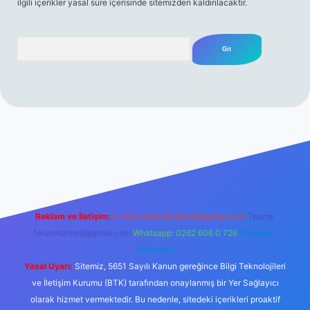
ilgili içerikler yasal süre içerisinde sitemizden kaldırılacaktır.
Arama
 sitesi
tulipbetgiris.org
Reklam ve İletişim:
E-mail:
backlinkpaneli@gmail.com
Teams:
forumhizmeti@gmail.com
Whatsapp: 0262 606 0 726
Telegram:
@karabul
Yasal Uyarı:
Sitemiz, 5651 Sayılı Kanun gereğince Bilgi Teknolojileri
ve İletişim Kurumu (BTK) tarafından onaylanmış bir Yer Sağlayıcı
olarak hizmet vermektedir. Bu nedenle, sitedeki içerikleri proaktif