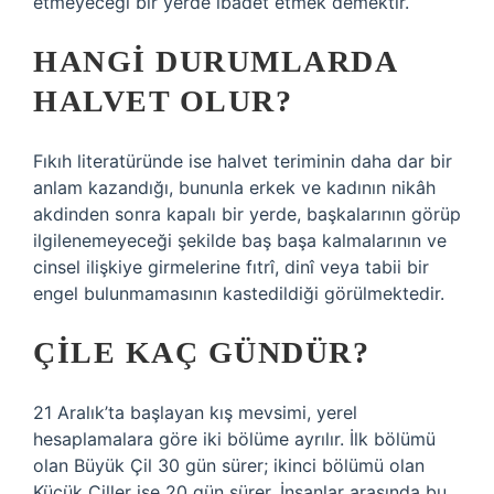
etmeyeceği bir yerde ibadet etmek demektir.
HANGI DURUMLARDA
HALVET OLUR?
Fıkıh literatüründe ise halvet teriminin daha dar bir
anlam kazandığı, bununla erkek ve kadının nikâh
akdinden sonra kapalı bir yerde, başkalarının görüp
ilgilenemeyeceği şekilde baş başa kalmalarının ve
cinsel ilişkiye girmelerine fıtrî, dinî veya tabii bir
engel bulunmamasının kastedildiği görülmektedir.
ÇILE KAÇ GÜNDÜR?
21 Aralık’ta başlayan kış mevsimi, yerel
hesaplamalara göre iki bölüme ayrılır. İlk bölümü
olan Büyük Çil 30 gün sürer; ikinci bölümü olan
Küçük Çiller ise 20 gün sürer. İnsanlar arasında bu