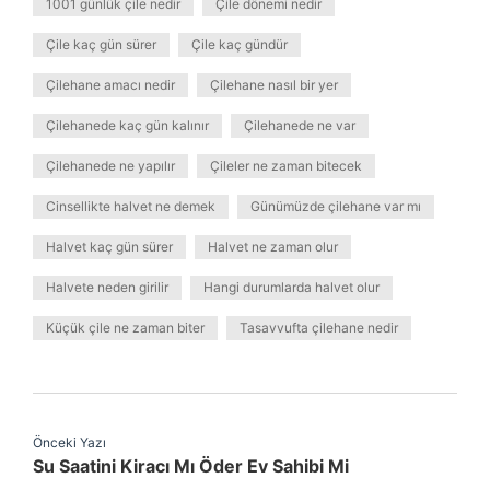
1001 günlük çile nedir
Çile dönemi nedir
Çile kaç gün sürer
Çile kaç gündür
Çilehane amacı nedir
Çilehane nasıl bir yer
Çilehanede kaç gün kalınır
Çilehanede ne var
Çilehanede ne yapılır
Çileler ne zaman bitecek
Cinsellikte halvet ne demek
Günümüzde çilehane var mı
Halvet kaç gün sürer
Halvet ne zaman olur
Halvete neden girilir
Hangi durumlarda halvet olur
Küçük çile ne zaman biter
Tasavvufta çilehane nedir
Önceki Yazı
Su Saatini Kiracı Mı Öder Ev Sahibi Mi