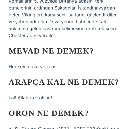
Romalıların 5. yüzyılda Britanya adasını terk
etmelerinin ardından Saksonlar, İskandinavya’dan
gelen Vikinglere karşı şehir surlarını güçlendirdiler
ve şehrin adı olan Deva yerine Latincede kale
anlamına gelen castrum kelimesini türeterek şehre
Chester adını verdiler.
MEVAD NE DEMEK?
Her şeyin özü ve esası.
ARAPÇA KAL NE DEMEK?
kal! Allah razı olsun!
ORON NE DEMEK?
a) Sir Gerard Clauson (1972), EDPT 233a’daki orun