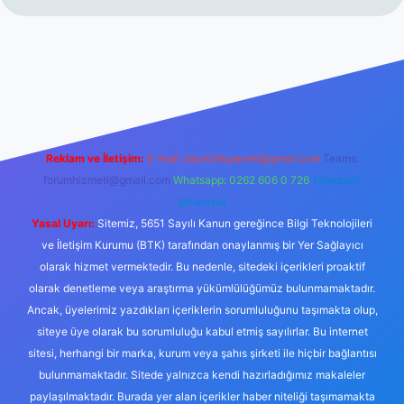
esi
tulipbetgiris.org
Reklam ve İletişim:
E-mail:
backlinkpaneli@gmail.com
Teams:
forumhizmeti@gmail.com
Whatsapp: 0262 606 0 726
Telegram:
@karabul
Yasal Uyarı:
Sitemiz, 5651 Sayılı Kanun gereğince Bilgi Teknolojileri
ve İletişim Kurumu (BTK) tarafından onaylanmış bir Yer Sağlayıcı
olarak hizmet vermektedir. Bu nedenle, sitedeki içerikleri proaktif
olarak denetleme veya araştırma yükümlülüğümüz bulunmamaktadır.
Ancak, üyelerimiz yazdıkları içeriklerin sorumluluğunu taşımakta olup,
siteye üye olarak bu sorumluluğu kabul etmiş sayılırlar. Bu internet
sitesi, herhangi bir marka, kurum veya şahıs şirketi ile hiçbir bağlantısı
bulunmamaktadır. Sitede yalnızca kendi hazırladığımız makaleler
paylaşılmaktadır. Burada yer alan içerikler haber niteliği taşımamakta