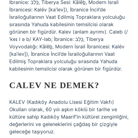
İbranice: כָּלֵב‎, Tiberya Sesi: Kālēḇ, Modern İsrail
İbranicesi: Kalév [kaˈlev]), İbranice İncil’de
İsrailoğullarının Vaat Edilmiş Topraklara yolculuğu
sırasında Yahuda kabilesinin temsilcisi olarak
görünen bir figürdür. Kalev (anlam ayrımı). Caleb (/
ˈkeɪ l ə b/ KAY-ləb; İbranice: כָּלֵב‎, Tiberya
Voyvodalığı: Kālēḇ, Modern İsrail İbranicesi: Kalév
[kaˈlev]), İbranice İncil’de İsrailoğullarının Vaat
Edilmiş Topraklara yolculuğu sırasında Yahuda
kabilesinin temsilcisi olarak görünen bir figürdür.
CALEV NE DEMEK?
KALEV (Kadıköy Anadolu Lisesi Eğitim Vakfı)
Okulları olarak, 60 yılı aşkın köklü bir tarihe ve
kültüre sahip Kadıköy Maarif’in kültürel zenginliğini,
değerlerini ve geleneklerini çağdaş bir çizgiyle
geleceğe taşıyoruz.