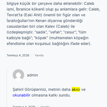
bilgiye küçük bir çerçeve daha eklenebilir: Caleb
ismi, İbranice kökenli olup şu anlamlara gelir: Caleb,
Tevrat’ta (Eski Ahit) önemli bir figür olan ve
İsrailoğulları’nın Kenan diyarına gönderdiği
casuslardan biri olan Kalev (Caleb) ile
özdeşleşmiştir. “sadık”, “vefalı”; “cesur”; “tüm
kalbiyle bağlı”; “köpek” (muhtemelen köpeğin
efendisine olan koşulsuz bağlılığını ifade eder).
Temmuz 4, 2026
Yanıtla
admin
Şahin! Görüşleriniz, metnin daha
akıcı
ve
okunabilir
olmasına katkı sundu.
Temmuz 4, 2026
Yanıtla