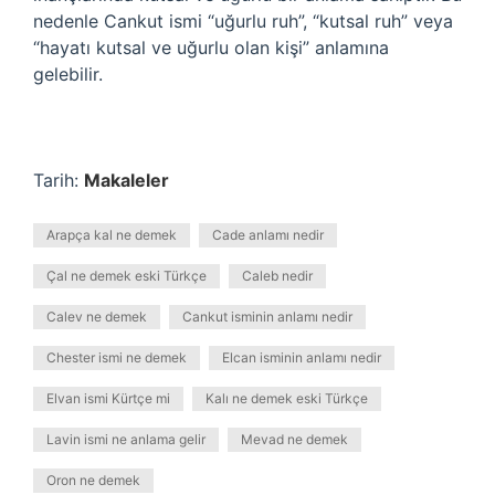
nedenle Cankut ismi “uğurlu ruh”, “kutsal ruh” veya
“hayatı kutsal ve uğurlu olan kişi” anlamına
gelebilir.
Tarih:
Makaleler
Arapça kal ne demek
Cade anlamı nedir
Çal ne demek eski Türkçe
Caleb nedir
Calev ne demek
Cankut isminin anlamı nedir
Chester ismi ne demek
Elcan isminin anlamı nedir
Elvan ismi Kürtçe mi
Kalı ne demek eski Türkçe
Lavin ismi ne anlama gelir
Mevad ne demek
Oron ne demek