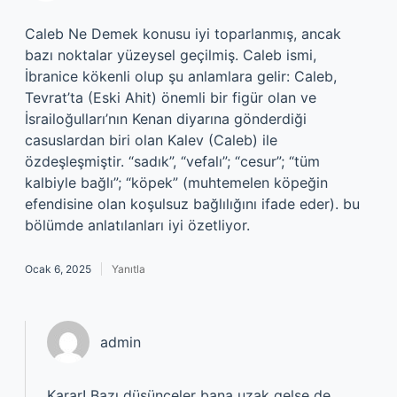
Caleb Ne Demek konusu iyi toparlanmış, ancak
bazı noktalar yüzeysel geçilmiş. Caleb ismi,
İbranice kökenli olup şu anlamlara gelir: Caleb,
Tevrat’ta (Eski Ahit) önemli bir figür olan ve
İsrailoğulları’nın Kenan diyarına gönderdiği
casuslardan biri olan Kalev (Caleb) ile
özdeşleşmiştir. “sadık”, “vefalı”; “cesur”; “tüm
kalbiyle bağlı”; “köpek” (muhtemelen köpeğin
efendisine olan koşulsuz bağlılığını ifade eder). bu
bölümde anlatılanları iyi özetliyor.
Ocak 6, 2025
Yanıtla
admin
Karar! Bazı düşünceler bana uzak gelse de