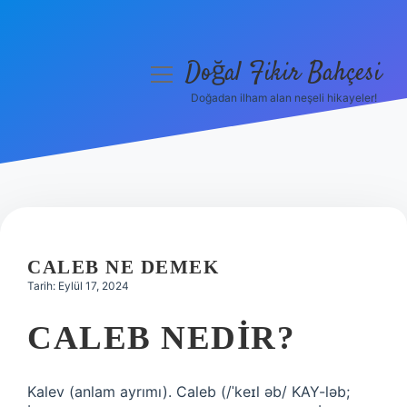
Doğal Fikir Bahçesi
menüyü
aç
Doğadan ilham alan neşeli hikayeler!
Anasayfa
Gizlilik Politikası
Yasal Uyarı
Hakkımızda
CALEB NE DEMEK
Tarih: Eylül 17, 2024
CALEB NEDIR?
Kalev (anlam ayrımı). Caleb (/ˈkeɪl əb/ KAY-ləb;