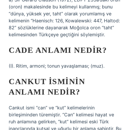
(oron) makalesinde bu kelimeyi kullanmış; bunu
“dünya, yüksek yer, taht” olarak yorumlamış ve
kelimenin “Haenisch: 126, Kowalewski: 447, Haltod:
82” sözlüklerine dayanarak Moğolca oron “taht”
kelimesinden Türkçeye geçtiğini söylemiştir.
CADE ANLAMI NEDIR?
(I). Ritim, armoni; tonun yavaşlaması; (muz).
CANKUT ISMININ
ANLAMI NEDIR?
Cankut ismi “can” ve “kut” kelimelerinin
birleşiminden türemiştir. “Can” kelimesi hayat ve
ruh anlamına gelirken, “kut” kelimesi eski Türk
inançlarında kutsal ve uğurlu bir anlama sahiptir. Bu