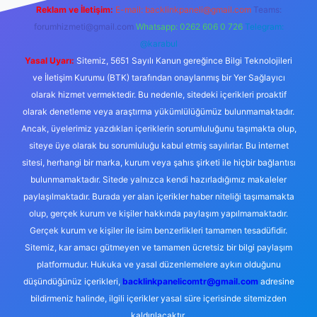
Reklam ve İletişim:
E-mail:
backlinkpaneli@gmail.com
Teams:
forumhizmeti@gmail.com
Whatsapp: 0262 606 0 726
Telegram:
@karabul
Yasal Uyarı:
Sitemiz, 5651 Sayılı Kanun gereğince Bilgi Teknolojileri
ve İletişim Kurumu (BTK) tarafından onaylanmış bir Yer Sağlayıcı
olarak hizmet vermektedir. Bu nedenle, sitedeki içerikleri proaktif
olarak denetleme veya araştırma yükümlülüğümüz bulunmamaktadır.
Ancak, üyelerimiz yazdıkları içeriklerin sorumluluğunu taşımakta olup,
siteye üye olarak bu sorumluluğu kabul etmiş sayılırlar. Bu internet
sitesi, herhangi bir marka, kurum veya şahıs şirketi ile hiçbir bağlantısı
bulunmamaktadır. Sitede yalnızca kendi hazırladığımız makaleler
paylaşılmaktadır. Burada yer alan içerikler haber niteliği taşımamakta
olup, gerçek kurum ve kişiler hakkında paylaşım yapılmamaktadır.
Gerçek kurum ve kişiler ile isim benzerlikleri tamamen tesadüfidir.
Sitemiz, kar amacı gütmeyen ve tamamen ücretsiz bir bilgi paylaşım
platformudur. Hukuka ve yasal düzenlemelere aykırı olduğunu
düşündüğünüz içerikleri,
backlinkpanelicomtr@gmail.com
adresine
bildirmeniz halinde, ilgili içerikler yasal süre içerisinde sitemizden
kaldırılacaktır.