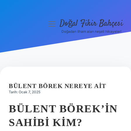
Doğal Fikir Bahçesi
menüyü
aç
Doğadan ilham alan neşeli hikayeler!
Anasayfa
Gizlilik Politikası
Yasal Uyarı
Hakkımızda
BÜLENT BÖREK NEREYE AIT
Tarih: Ocak 7, 2025
BÜLENT BÖREK’IN
SAHIBI KIM?