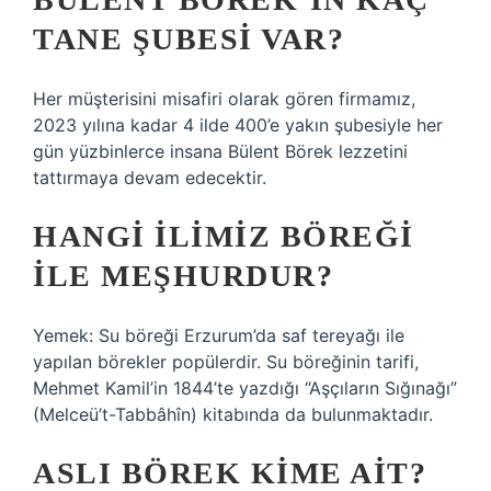
TANE ŞUBESI VAR?
Her müşterisini misafiri olarak gören firmamız,
2023 yılına kadar 4 ilde 400’e yakın şubesiyle her
gün yüzbinlerce insana Bülent Börek lezzetini
tattırmaya devam edecektir.
HANGI ILIMIZ BÖREĞI
ILE MEŞHURDUR?
Yemek: Su böreği Erzurum’da saf tereyağı ile
yapılan börekler popülerdir. Su böreğinin tarifi,
Mehmet Kamil’in 1844’te yazdığı “Aşçıların Sığınağı”
(Melceü’t-Tabbâhîn) kitabında da bulunmaktadır.
ASLI BÖREK KIME AIT?