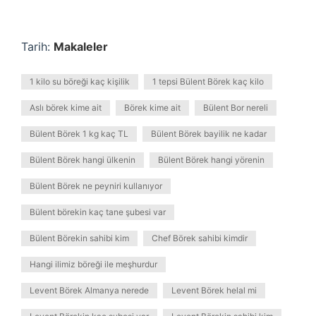
Tarih:
Makaleler
1 kilo su böreği kaç kişilik
1 tepsi Bülent Börek kaç kilo
Aslı börek kime ait
Börek kime ait
Bülent Bor nereli
Bülent Börek 1 kg kaç TL
Bülent Börek bayilik ne kadar
Bülent Börek hangi ülkenin
Bülent Börek hangi yörenin
Bülent Börek ne peyniri kullanıyor
Bülent börekin kaç tane şubesi var
Bülent Börekin sahibi kim
Chef Börek sahibi kimdir
Hangi ilimiz böreği ile meşhurdur
Levent Börek Almanya nerede
Levent Börek helal mi