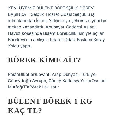
YENİ ÜYEMİZ BÜLENT BÖREKÇİLİK GÖREV
BAŞINDA – Selçuk Ticaret Odası Selçuklu iş
adamlarından İsmail Yalçınkaya şehrimize yeni bir
mekan kazandırdı. Abuhayat Caddesi Aslanlı
Havuz köşesinde Bülent Börekçilik ismiyle açılan
Börekevi’nin açılışını Ticaret Odası Başkanı Koray
Yolcu yaptı.
BÖREK KIME AIT?
PastaÜlke(ler)Levant, Arap Dünyası, Türkiye,
Güneydoğu Avrupa, Güney KafkasyaYazarOsmanlı
MutfağıTürBörek1 ek satır
BÜLENT BÖREK 1 KG
KAÇ TL?