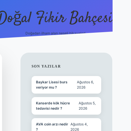
Doğal Fikir Bahçesi
Doğadan ilham alan neşeli hikayeler!
grandoperabet resmi si
SIDEBAR
SON YAZILAR
Baykar Lisesi burs
Ağustos 6,
veriyor mu ?
2026
Kanserde kök hücre
Ağustos 5,
tedavisi nedir ?
2026
AVA coin arzı nedir
Ağustos 4,
?
2026