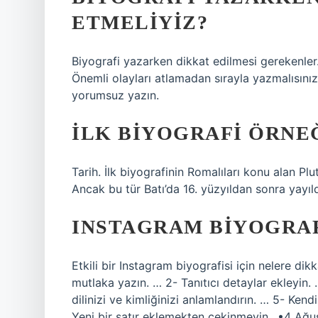
ETMELIYIZ?
Biyografi yazarken dikkat edilmesi gerekenler.
Önemli olayları atlamadan sırayla yazmalısınız. 4
yorumsuz yazın.
İLK BIYOGRAFI ÖRNE
Tarih. İlk biyografinin Romalıları konu alan Pl
Ancak bu tür Batı’da 16. yüzyıldan sonra yayıld
INSTAGRAM BIYOGRAF
Etkili bir Instagram biyografisi için nelere di
mutlaka yazın. … 2- Tanıtıcı detaylar ekleyin.
dilinizi ve kimliğinizi anlamlandırın. … 5- Kend
Yeni bir satır eklemekten çekinmeyin…•4 Ağu