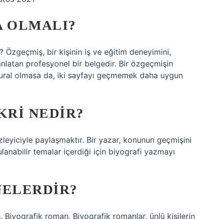
A OLMALI?
? Özgeçmiş, bir kişinin iş ve eğitim deneyimini,
a anlatan profesyonel bir belgedir. Bir özgeçmişin
kural olmasa da, iki sayfayı geçmemek daha uygun
KRI NEDIR?
izleyiciyle paylaşmaktır. Bir yazar, konunun geçmişini
nabilir temalar içerdiği için biyografi yazmayı
NELERDIR?
B. Biyografik roman. Biyografik romanlar, ünlü kişilerin