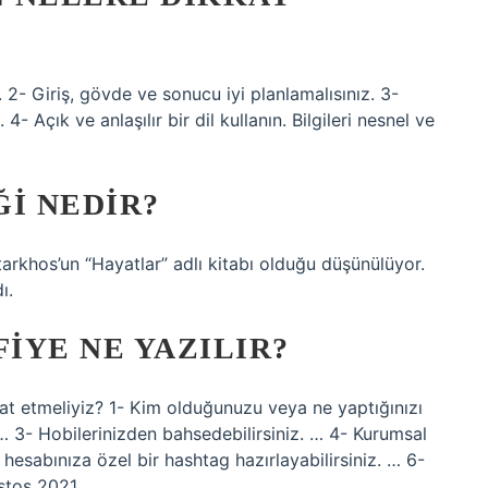
 2- Giriş, gövde ve sonucu iyi planlamalısınız. 3-
- Açık ve anlaşılır bir dil kullanın. Bilgileri nesnel ve
ĞI NEDIR?
utarkhos’un “Hayatlar” adlı kitabı olduğu düşünülüyor.
ı.
IYE NE YAZILIR?
kkat etmeliyiz? 1- Kim olduğunuzu veya ne yaptığınızı
 … 3- Hobilerinizden bahsedebilirsiniz. … 4- Kurumsal
i hesabınıza özel bir hashtag hazırlayabilirsiniz. … 6-
stos 2021