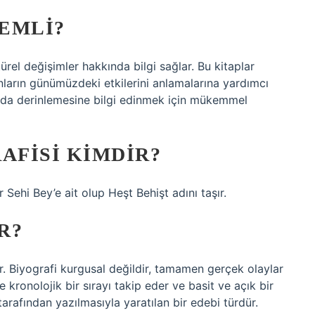
EMLI?
türel değişimler hakkında bilgi sağlar. Bu kitaplar
nların günümüzdeki etkilerini anlamalarına yardımcı
kında derinlemesine bilgi edinmek için mükemmel
AFISI KIMDIR?
 Sehi Bey’e ait olup Heşt Behişt adını taşır.
R?
ür. Biyografi kurgusal değildir, tamamen gerçek olaylar
lde kronolojik bir sırayı takip eder ve basit ve açık bir
i tarafından yazılmasıyla yaratılan bir edebi türdür.