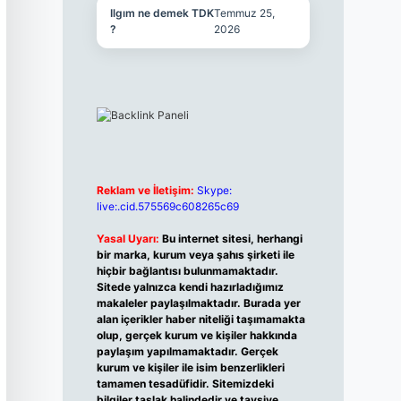
Ilgım ne demek TDK
Temmuz 25,
?
2026
Reklam ve İletişim:
Skype:
live:.cid.575569c608265c69
Yasal Uyarı:
Bu internet sitesi, herhangi
bir marka, kurum veya şahıs şirketi ile
hiçbir bağlantısı bulunmamaktadır.
Sitede yalnızca kendi hazırladığımız
makaleler paylaşılmaktadır. Burada yer
alan içerikler haber niteliği taşımamakta
olup, gerçek kurum ve kişiler hakkında
paylaşım yapılmamaktadır. Gerçek
kurum ve kişiler ile isim benzerlikleri
tamamen tesadüfidir. Sitemizdeki
bilgiler taslak halindedir ve tavsiye