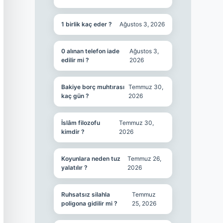
1 birlik kaç eder ?
Ağustos 3, 2026
0 alınan telefon iade
Ağustos 3,
edilir mi ?
2026
Bakiye borç muhtırası
Temmuz 30,
kaç gün ?
2026
İslâm filozofu
Temmuz 30,
kimdir ?
2026
Koyunlara neden tuz
Temmuz 26,
yalatılır ?
2026
Ruhsatsız silahla
Temmuz
poligona gidilir mi ?
25, 2026