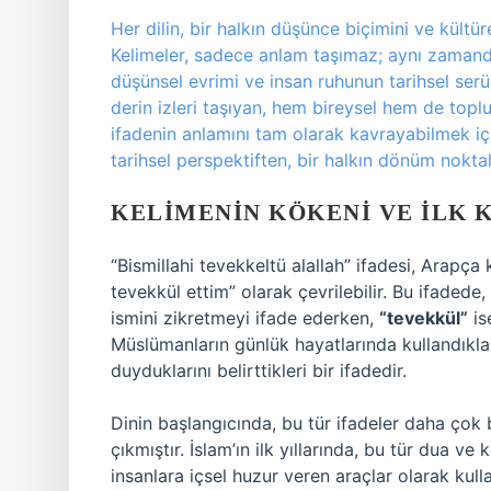
Her dilin, bir halkın düşünce biçimini ve kültürel
Kelimeler, sadece anlam taşımaz; aynı zamanda
düşünsel evrimi ve insan ruhunun tarihsel serüv
derin izleri taşıyan, hem bireysel hem de topl
ifadenin anlamını tam olarak kavrayabilmek içi
tarihsel perspektiften, bir halkın dönüm noktal
KELIMENIN KÖKENI VE İLK 
“Bismillahi tevekkeltü alallah” ifadesi, Arapça 
tevekkül ettim” olarak çevrilebilir. Bu ifadede,
ismini zikretmeyi ifade ederken,
“tevekkül”
is
Müslümanların günlük hayatlarında kullandıkları
duyduklarını belirttikleri bir ifadedir.
Dinin başlangıcında, bu tür ifadeler daha çok 
çıkmıştır. İslam’ın ilk yıllarında, bu tür dua 
insanlara içsel huzur veren araçlar olarak kul