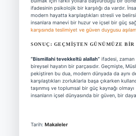
bulmak için farklı yollara başvurduğu bir döne
ifadesinin psikolojik bir karşılığı da vardır. İn
modern hayatta karşılaştıkları stresli ve belir
insanlara manevi bir huzur ve içsel bir güç sa
karşısında teslimiyet ve güven duygusu aşılama
SONUÇ: GEÇMIŞTEN GÜNÜMÜZE BIR
“Bismillahi tevekkeltü alallah”
ifadesi, zaman 
bireysel hayatın bir parçasıdır. Geçmişte, Müsl
pekiştiren bu dua, modern dünyada da aynı der
karşılaştıkları zorluklarla başa çıkarken kulla
taşınmış ve toplumsal bir güç kaynağı olmayı 
insanların içsel dünyasında bir güven, bir day
Tarih:
Makaleler