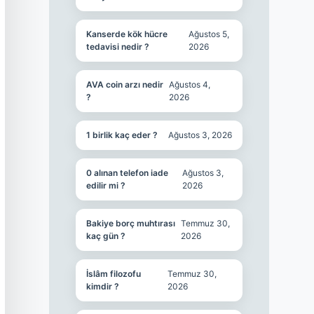
Kanserde kök hücre
Ağustos 5,
tedavisi nedir ?
2026
AVA coin arzı nedir
Ağustos 4,
?
2026
1 birlik kaç eder ?
Ağustos 3, 2026
0 alınan telefon iade
Ağustos 3,
edilir mi ?
2026
Bakiye borç muhtırası
Temmuz 30,
kaç gün ?
2026
İslâm filozofu
Temmuz 30,
kimdir ?
2026