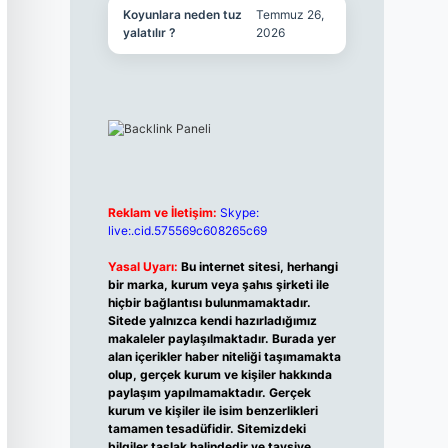
Koyunlara neden tuz
Temmuz 26,
yalatılır ?
2026
Reklam ve İletişim:
Skype:
live:.cid.575569c608265c69
Yasal Uyarı:
Bu internet sitesi, herhangi
bir marka, kurum veya şahıs şirketi ile
hiçbir bağlantısı bulunmamaktadır.
Sitede yalnızca kendi hazırladığımız
makaleler paylaşılmaktadır. Burada yer
alan içerikler haber niteliği taşımamakta
olup, gerçek kurum ve kişiler hakkında
paylaşım yapılmamaktadır. Gerçek
kurum ve kişiler ile isim benzerlikleri
tamamen tesadüfidir. Sitemizdeki
bilgiler taslak halindedir ve tavsiye