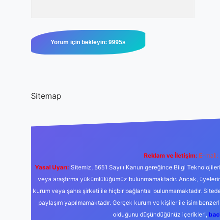
Sitemap
Reklam ve İletişim:
E-mail:
Yasal Uyarı:
Sitemiz, 5651 Sayılı Kanun gereğince Bilgi Teknolojiler
veya araştırma yükümlülüğümüz bulunmamaktadır. Ancak, üyelerimiz y
kurum veya şahıs şirketi ile hiçbir bağlantısı bulunmamaktadır. Sited
paylaşım yapılmamaktadır. Gerçek kurum ve kişiler ile isim benzer
olduğunu düşündüğünüz içerikleri,
bac