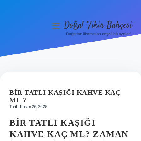
Doğal Fikir Bahçesi
menüyü
aç
Doğadan ilham alan neşeli hikayeler!
Anasayfa
Gizlilik Politikası
Yasal Uyarı
Hakkımızda
BIR TATLI KAŞIĞI KAHVE KAÇ
ML ?
Tarih: Kasım 26, 2025
BIR TATLI KAŞIĞI
KAHVE KAÇ ML? ZAMAN