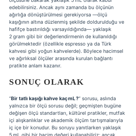
ölçüsüne bakarak yaklaşık 5 mL olarak kabul
edebilirsiniz. Ancak aynı zamanda bu ölçünün
ağırlığa dönüştürülmesi gerekiyorsa —ölçü
kaşığının altına düzlenmiş şekilde doldurulduğu ve
hafifçe bastırıldığı varsayıldığında— yaklaşık
2 gram gibi bir değerlendirmenin de kullanıldığı
görülmektedir (özellikle espresso ya da Türk
kahvesi gibi yoğun kahvelerde). Böylece hacimsel
ve ağırlıksal ölçüler arasında kurulan bağlantı
pratikte anlam kazanır.
SONUÇ OLARAK
“
Bir tatlı kaşığı kahve kaç mL ?
” sorusu, aslında
yalnızca bir ölçü sorusu değil; geçmişten bugüne
değişen ölçü standartları, kültürel pratikler, mutfak
içi alışkanlıklar ve akademik ölçüm tartışmalarıyla
iç içe bir konudur. Bu soruyu yanıtlarken yaklaşık
5 mL gibi bir hacim değeri kullanabiliriz; ancak