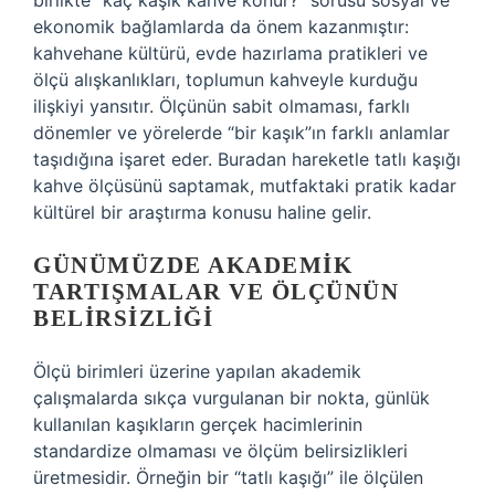
birlikte “kaç kaşık kahve konur?” sorusu sosyal ve
ekonomik bağlamlarda da önem kazanmıştır:
kahvehane kültürü, evde hazırlama pratikleri ve
ölçü alışkanlıkları, toplumun kahveyle kurduğu
ilişkiyi yansıtır. Ölçünün sabit olmaması, farklı
dönemler ve yörelerde “bir kaşık”ın farklı anlamlar
taşıdığına işaret eder. Buradan hareketle tatlı kaşığı
kahve ölçüsünü saptamak, mutfaktaki pratik kadar
kültürel bir araştırma konusu haline gelir.
GÜNÜMÜZDE AKADEMIK
TARTIŞMALAR VE ÖLÇÜNÜN
BELIRSIZLIĞI
Ölçü birimleri üzerine yapılan akademik
çalışmalarda sıkça vurgulanan bir nokta, günlük
kullanılan kaşıkların gerçek hacimlerinin
standardize olmaması ve ölçüm belirsizlikleri
üretmesidir. Örneğin bir “tatlı kaşığı” ile ölçülen