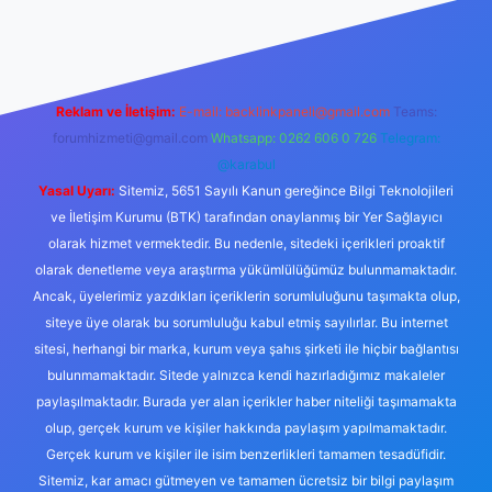
esmi sitesi
tulipbetgiris.org
Reklam ve İletişim:
E-mail:
backlinkpaneli@gmail.com
Teams:
forumhizmeti@gmail.com
Whatsapp: 0262 606 0 726
Telegram:
@karabul
Yasal Uyarı:
Sitemiz, 5651 Sayılı Kanun gereğince Bilgi Teknolojileri
ve İletişim Kurumu (BTK) tarafından onaylanmış bir Yer Sağlayıcı
olarak hizmet vermektedir. Bu nedenle, sitedeki içerikleri proaktif
olarak denetleme veya araştırma yükümlülüğümüz bulunmamaktadır.
Ancak, üyelerimiz yazdıkları içeriklerin sorumluluğunu taşımakta olup,
siteye üye olarak bu sorumluluğu kabul etmiş sayılırlar. Bu internet
sitesi, herhangi bir marka, kurum veya şahıs şirketi ile hiçbir bağlantısı
bulunmamaktadır. Sitede yalnızca kendi hazırladığımız makaleler
paylaşılmaktadır. Burada yer alan içerikler haber niteliği taşımamakta
olup, gerçek kurum ve kişiler hakkında paylaşım yapılmamaktadır.
Gerçek kurum ve kişiler ile isim benzerlikleri tamamen tesadüfidir.
Sitemiz, kar amacı gütmeyen ve tamamen ücretsiz bir bilgi paylaşım