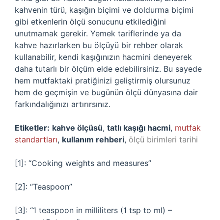
kahvenin türü, kaşığın biçimi ve doldurma biçimi
gibi etkenlerin ölçü sonucunu etkilediğini
unutmamak gerekir. Yemek tariflerinde ya da
kahve hazırlarken bu ölçüyü bir rehber olarak
kullanabilir, kendi kaşığınızın hacmini deneyerek
daha tutarlı bir ölçüm elde edebilirsiniz. Bu sayede
hem mutfaktaki pratiğinizi geliştirmiş olursunuz
hem de geçmişin ve bugünün ölçü dünyasına dair
farkındalığınızı artırırsınız.
Etiketler:
kahve ölçüsü
,
tatlı kaşığı hacmi
,
mutfak
standartları
,
kullanım rehberi
,
ölçü birimleri tarihi
[1]: “Cooking weights and measures”
[2]: “Teaspoon”
[3]: “1 teaspoon in milliliters (1 tsp to ml) –