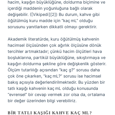
hacim, kaşığın büyüklüğüne, doldurma biçimine ve
içerdiği maddenin yoğunluğuna bağlı olarak
değişebilir. ([Vikipedi][2]) Bu durum, kahve gibi
öğütülmüş kuru madde için “kaç mL” olduğu
sorusunu yanıtlarken dikkatli olmayı gerektirir.
Akademik literatürde, kuru öğütülmüş kahvenin
hacimsel ölçüsünden çok ağırlık ölçüsüne dönük
tercihler artmaktadır; çünkü hacim ölçütleri hava
boşluklarına, partikül büyüklüğüne, sıkıştırmaya ve
kaşığın doldurma şekline göre değişkenlik gösterir.
Ölçüm tutarlılığı açısından “kaç g?” sorusu daha
çok öne çıkarken, “kaç mL?” sorusu ise hacimsel
bakış açısıyla değerlendirilmektedir. Bu yüzden bir
tatlı kaşığı kahvenin kaç mL olduğu konusunda
“evrensel” bir cevap vermek zor olsa da, ortalama
bir değer üzerinden bilgi verebiliriz.
BIR TATLI KAŞIĞI KAHVE KAÇ ML?