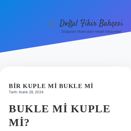
Doğal Fikir Bahçesi
menüyü
aç
Doğadan ilham alan neşeli hikayeler!
Anasayfa
Gizlilik Politikası
Yasal Uyarı
Hakkımızda
BIR KUPLE MI BUKLE MI
Tarih: Aralık 28, 2024
BUKLE MI KUPLE
MI?