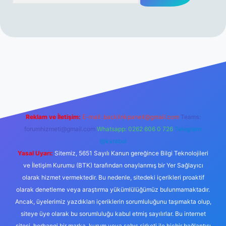
i sitesi
tulipbetgiris.org
Reklam ve İletişim:
E-mail:
backlinkpaneli@gmail.com
Teams:
forumhizmeti@gmail.com
Whatsapp: 0262 606 0 726
Telegram:
@karabul
Yasal Uyarı:
Sitemiz, 5651 Sayılı Kanun gereğince Bilgi Teknolojileri
ve İletişim Kurumu (BTK) tarafından onaylanmış bir Yer Sağlayıcı
olarak hizmet vermektedir. Bu nedenle, sitedeki içerikleri proaktif
olarak denetleme veya araştırma yükümlülüğümüz bulunmamaktadır.
Ancak, üyelerimiz yazdıkları içeriklerin sorumluluğunu taşımakta olup,
siteye üye olarak bu sorumluluğu kabul etmiş sayılırlar. Bu internet
sitesi, herhangi bir marka, kurum veya şahıs şirketi ile hiçbir bağlantısı