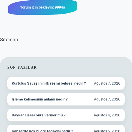
Sitemap
SIDEBAR
SON YAZILAR
Kurtuluş Savaşı’nın ilk resmi belgesi nedir ?
Ağustos 7, 2026
Işleme kelimesinin anlamı nedir ?
Ağustos 7, 2026
Baykar Lisesi burs veriyor mu ?
Ağustos 6, 2026
Kanserde kök hücre tedavisi nedir ?
Ağustos 5, 2026