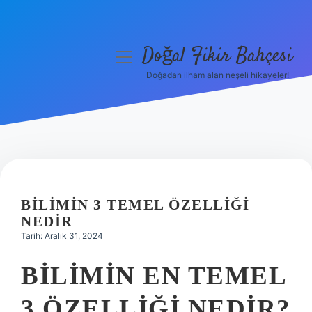
Doğal Fikir Bahçesi
menüyü
aç
Doğadan ilham alan neşeli hikayeler!
Anasayfa
Gizlilik Politikası
Yasal Uyarı
Hakkımızda
BILIMIN 3 TEMEL ÖZELLIĞI
NEDIR
Tarih: Aralık 31, 2024
BILIMIN EN TEMEL
3 ÖZELLIĞI NEDIR?